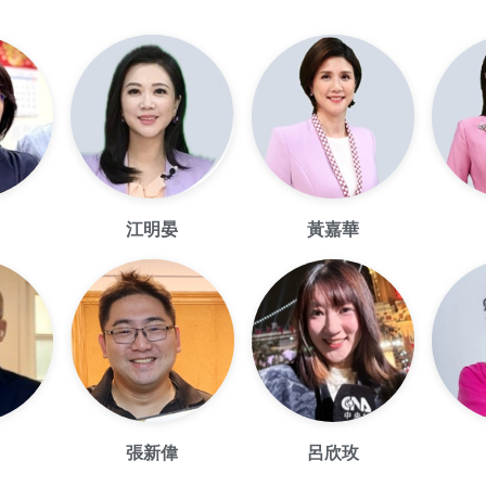
江明晏
黃嘉華
張新偉
呂欣玫