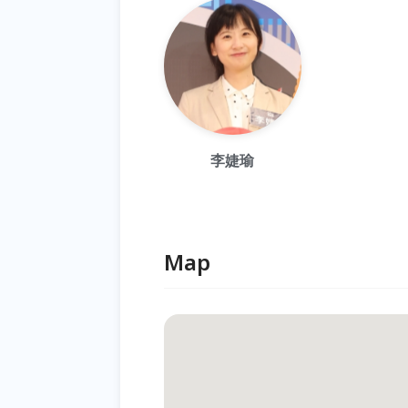
李婕瑜
Map