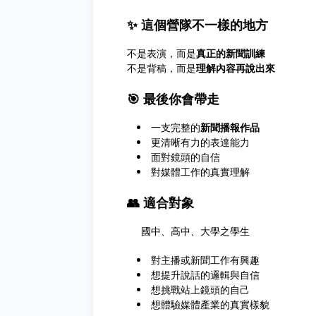
✨ 這個營隊不一樣的地方
不是表演，而是
真正的新聞訓練
不是背稿，而是
理解內容再說出來
🎯 最後你會帶走
一支完整的
新聞播報作品
更清晰有力的表達能力
面對鏡頭的自信
對媒體工作的真實理解
👥 適合對象
國中、高中、大學之學生
對主播或新聞工作有興趣
想提升說話的邏輯與自信
想挑戰站上鏡頭的自己
想體驗媒體產業的真實樣貌