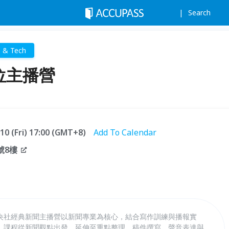
Search
e & Tech
方位主播營
.10 (Fri) 17:00 (GMT+8)
Add To Calendar
號8樓
央社經典新聞主播營以新聞專業為核心，結合寫作訓練與播報實
。課程從新聞觀點出發，延伸至重點整理、稿件撰寫、聲音表達與