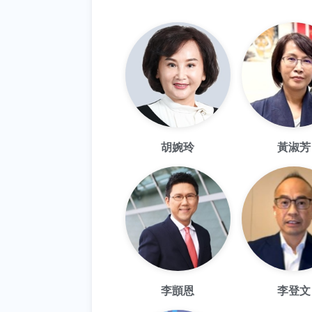
胡婉玲
黃淑芳
李顗恩
李登文