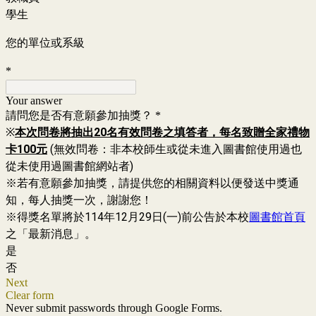
學生
您的單位
或
系級
*
Your answer
請問您是否有意願參加抽獎？
*
※
本次問卷將抽出20名有效問卷之填答者，每名致贈全家禮物
卡100元
(無效問卷：非本校師生或從未
進入圖書館使用過也
從未使用過圖書館網站者
)
※若有意願參加抽獎，請提供您的相關資料以便發送中獎通
知，每人抽獎一次，謝謝您！
※得獎名單將於114年12月29日(一)前公告於本校
圖書館首頁
之「最新消息」。
是
否
Next
Clear form
Never submit passwords through Google Forms.