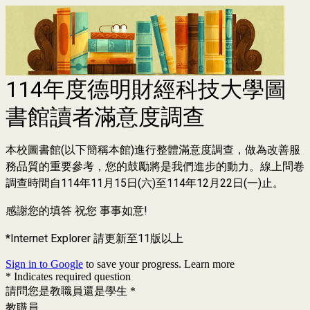
114年度德明財經科技⼤學圖
書館讀者滿意度調查
本校圖書館(以下簡稱本館)進⾏整體滿意度調查，做為改善服
務品質的重要參考，您的⿎勵將是我們進步的動⼒。線上問卷
調查時間⾃114年11⽉15⽇(六)⾄114年12⽉22⽇(一)⽌。
感謝您的填答
祝您
事事如意
!
*
Internet
Explorer
請更新⾄
11
版以上
Sign in to Google
to save your progress.
Learn more
* Indicates required question
請問您是教職員還是學生
*
教職員