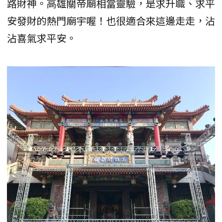
路財神。高雄關帝廟相當靈驗，是求升職、求平
安發財的熱門廟宇喔！也很適合來這邊走走，沾
沾喜氣求平安。