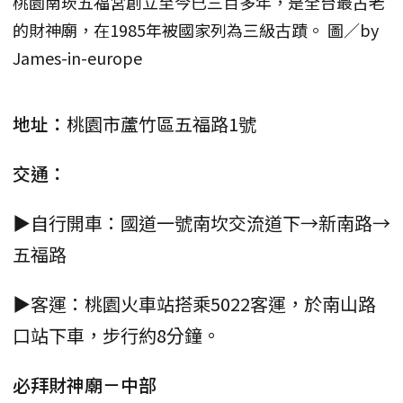
桃園南崁五福宮創立至今已三百多年，是全台最古老
的財神廟，在1985年被國家列為三級古蹟。 圖／by
James-in-europe
地址：
桃園市蘆竹區五福路1號
交通：
▶自行開車：國道一號南坎交流道下→新南路→
五福路
▶客運：桃園火車站搭乘5022客運，於南山路
口站下車，步行約8分鐘。
必拜財神廟－中部