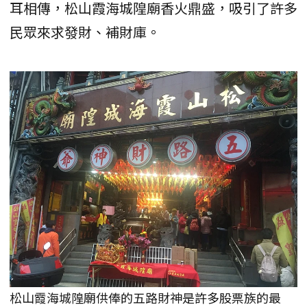
耳相傳，松山霞海城隍廟香火鼎盛，吸引了許多
民眾來求發財、補財庫。
松山霞海城隍廟供俸的五路財神是許多股票族的最