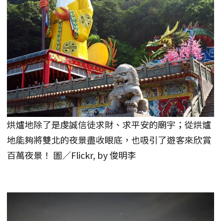
烘爐地除了是虔誠信徒求財、求平安的廟宇；從烘爐
地能夠將雙北的夜景盡收眼底，也吸引了遊客來欣賞
百萬夜景！ 圖／Flickr, by 俊明李