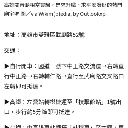
高雄關帝廟相當靈驗，是求升職、求平安發財的熱門
廟宇喔 圖／via Wikim(p)edia, by Outlookxp
地址：
高雄市苓雅區武廟路52號
交通：
▶自行開車：國道一號下中正路交流道→右轉直
行中正路→右轉輔仁路→直行至武廟路交叉路口
左轉即可抵達。
▶高鐵：左營站轉搭捷運至「技擊館站」1號出
口，步行約5分鐘即可抵達。
▶台鐵：由高雄車站轉搭「計程車」至本廟，車