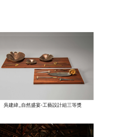
吳建緯_自然盛宴-工藝設計組三等獎