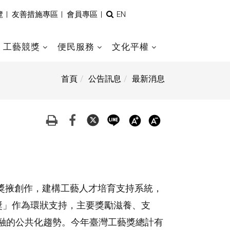
全
覽
|
友善措施專區
|
會員專區
|
EN
文
檢
索
工藝競獎
便民服務
文化平權
首頁
公告訊息
最新消息
」旨在獎掖創作，建構工藝人才培育支持系統，
獎」作為環狀支持，主要獎勵滋養、支
融的公共化趨勢。今年臺灣工藝獎總計有