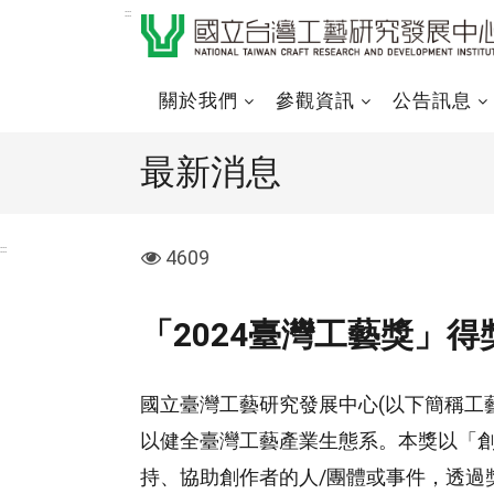
跳
:::
到
主
要
關於我們
參觀資訊
公告訊息
內
容
最新消息
區
塊
:::
visit
4609
「2024臺灣工藝獎」
國立臺灣工藝研究發展中心(以下簡稱工藝中心
以健全臺灣工藝產業生態系。本獎以「
持、協助創作者的人/團體或事件，透過