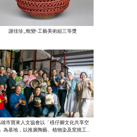
謝佳珍_蛻變-工藝美術組三等獎
高雄市寶來人文協會以「檨仔腳文化共享空
」為基地，以推廣陶藝、植物染及窯燒工藝