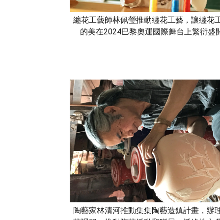
纏花工藝師林佩瑩推動纏花工藝，讓纏花
的美在2024巴黎奧運國際舞台上繁衍盛
陶藝家林清河推動集集陶藝造鎮計畫，辦