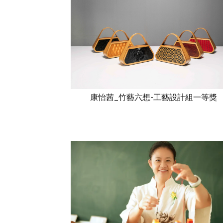
康怡茜_竹藝六想-工藝設計組一等獎