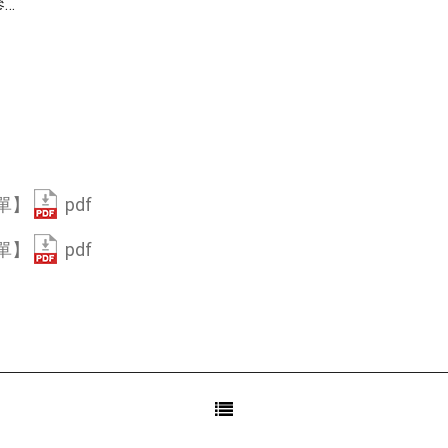
參與
pdf
單】
pdf
單】