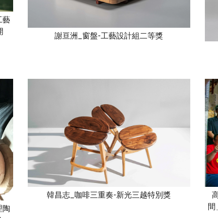
工藝
開
謝亘洲_窗盤-工藝設計組二等獎
韓昌志_咖啡三重奏-新光三越特別獎
間
理陶