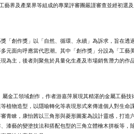
、工藝界及產業界等組成的專業評審團嚴謹審查並經初選及
藝獎「創作獎」以「自然、循環、永續」為訴求，旨在透
等多元面向呼應當代思潮。其中「創作獎」分設為「工藝
表現為主，後者則聚焦於具量化生產及市場銷售潛力的作
」屬金工領域創作，作者游嘉萍展現其精湛的金屬工藝技
葉等植物造型，以隱喻轉化等表現形式來傳達個人對生命
評審青睞，康怡茜以三角形與菱形圖案為設計靈感，打造
布、漆藝的變塗技法和搭配包型的三角立體檜木拼板等，