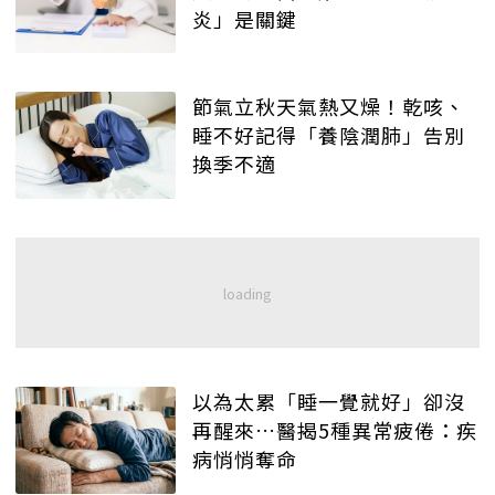
炎」是關鍵
節氣立秋天氣熱又燥！乾咳、
睡不好記得「養陰潤肺」告別
換季不適
以為太累「睡一覺就好」卻沒
再醒來…醫揭5種異常疲倦：疾
病悄悄奪命