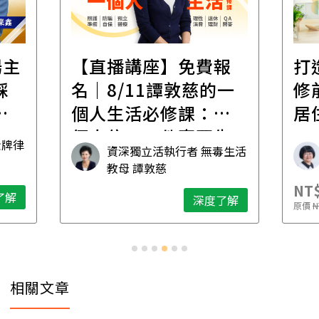
場主
【直播講座】免費報
打
踩
名｜8/11譚敦慈的一
修
職
個人生活必修課：一
居
個人住，五件事要先
金牌律
資深獨立活執行者 無毒生活
想清楚！
教母 譚敦慈
NT$
了解
深度了解
原價
N
相關文章