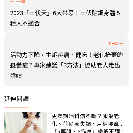
2023「三伏天」6大禁忌！三伏貼調身體 5
種人不適合
活動力下降，主訴疼痛、健忘！老化掩蓋的
憂鬱症？專家建議「3方法」協助老人走出
陰霾
延伸閱讀
更年期婦科病不斷？卵巢老
化、荷爾蒙失調、月經混亂...
「5藥膳、5作息」緩解不適！