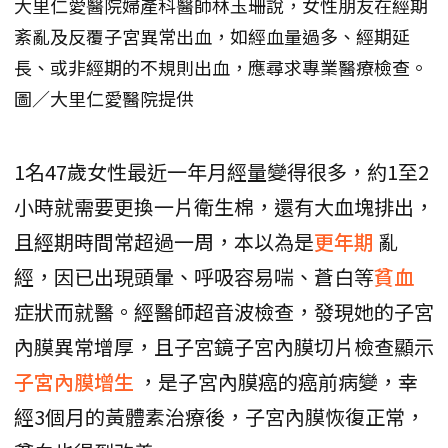
大里仁愛醫院婦產科醫師林玉珊說，女性朋友在經期
紊亂及反覆子宮異常出血，如經血量過多、經期延
長、或非經期的不規則出血，應尋求專業醫療檢查。
圖／大里仁愛醫院提供
1名47歲女性最近一年月經量變得很多，約1至2
小時就需要更換一片衛生棉，還有大血塊排出，
且經期時間常超過一周，本以為是
更年期
亂
經，因已出現頭暈、呼吸容易喘、蒼白等
貧血
症狀而就醫。經醫師超音波檢查，發現她的子宮
內膜異常增厚，且子宮鏡子宮內膜切片檢查顯示
子宮內膜增生
，是子宮內膜癌的癌前病變，幸
經3個月的黃體素治療後，子宮內膜恢復正常，