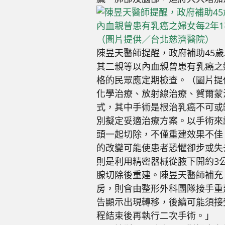
陳昱天醫師提醒，政府補助45歲
其二親等以內血親曾患有乳癌之
格的民眾應定期檢查。（圖片提
化學治療、放射線治療、賀爾蒙
式，其中手術是根治乳癌不可或
別擬定妥適治療方案。以手術來
頭一起切除，不僅重建效果不佳
的改變可能使患者恐懼卻步或失
則是利用精密器械從腋下開約3
腺切除後重建。陳昱天醫師補充
房，則會由整形外科團隊接手重
告顯示出現轉移，後續可能須接
程結束後再執行二次手術。」