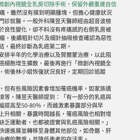
疼痛，雖然沒有摸到明顯腫塊，但擔心健康狀況
門診就醫。一般外科陳昱天醫師經由超音波檢
於良性變化，卻不料沒有疼痛感的右側乳房被
腫瘤，後續粗針切片及細針抽吸檢查確認為惡性
結，最終診斷為乳癌第二期。
安排半年的化學治療以及賀爾蒙治療，以此阻
癌細胞增生擴散，最後再施行「微創內視鏡全
，術後林小姐恢復狀況良好，定期回診追蹤
，但有些風險因素會增加罹癌機率，如家族遺
境等，陳昱天醫師提到：「有一部分的乳癌與
提高至50-80％，而雌激素暴露部分與早
上升相關，暴露時間越長，罹癌風險也相對增
缺乏運動者，也都被證實與乳癌風險相關。」
快速進展並轉移至身體其他部位，如骨骼、肝
治療的難度，並降低患者的存活率。