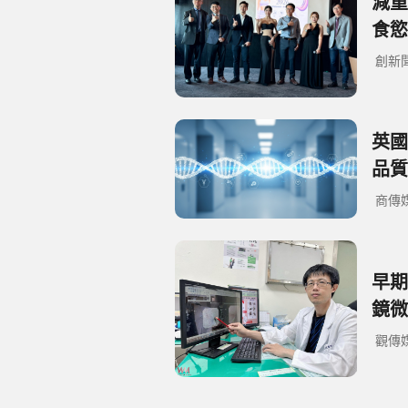
減重
食慾
創新
英國
品質
商傳
早期
鏡微
觀傳