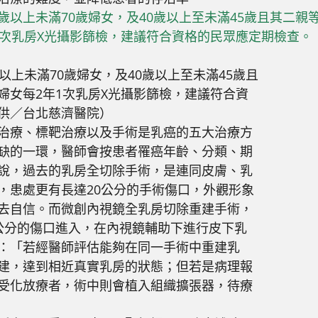
以上未滿70歲婦女，及40歲以上至未滿45歲且
婦女每2年1次乳房X光攝影篩檢，建議符合資
供／台北慈濟醫院）
治療、標靶治療以及手術是乳癌的五大治療方
缺的一環，醫師會按患者罹癌年齡、分類、期
說，過去的乳房全切除手術，是連同皮膚、乳
，患處更有長達20公分的手術傷口，外觀形象
去自信。而微創內視鏡全乳房切除重建手術，
公分的傷口進入，在內視鏡輔助下進行皮下乳
：「若經醫師評估能夠在同一手術中重建乳
建，達到相近真實乳房的狀態；但若是病理報
受化放療者，術中則會植入組織擴張器，待療