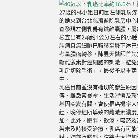
27歲的林小姐日前因左側乳房
的她來到台北慈濟醫院乳房中心
查發現左側乳房有纖維囊腫，屬
檢查出有2顆約1公分左右的小
腫瘤且癌細胞已轉移至腋下淋巴
考量腫瘤轉移，陳昱天醫師首先
斷雌激素對癌細胞的刺激，避免
乳房切除手術」，最後予以重建
中。
乳癌目前並沒有確切的發生原因
傳、雌激素暴露、生活習慣及環
基因突變有關，會使罹癌機率大幅
經、晚停經所導致的雌激素濃度
加。此外，肥胖、飲酒、吸菸及
若未及時接受治療，乳癌有可能
臟、肺部及腦部，這將大大增加