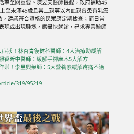
活率至關重要。陳昱天醫師提醒，政府補助45
以上至未滿45歲且其二親等以內血親曾患有乳癌
篩檢，建議符合資格的民眾應定期檢查；而日常
表現或出現腫塊，應盡快就診，尋求專業醫師
大症狀！林杏青復健科醫師：4大治療助緩解
賴睿昕中醫師：緩解手腳麻木5大解方
作祟！李昱興藥師：5大營養素緩解疼痛不適
rticle/319/95219