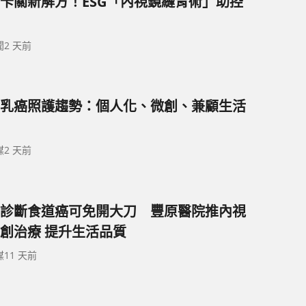
卡關新解方！ESG「內視鏡縫胃術」助控
聞
2 天前
乳癌照護趨勢：個人化、微創、兼顧生活
媒
2 天前
診斷食道癌可免開大刀 豐原醫院推內視
創治療 提升生活品質
媒
11 天前