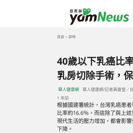
首頁
即時
40歲以下乳癌比率
乳房切除手術，保
華人健康網
華人健康網/記者黃曼瑩／
1 年前
根據國建署統計，台灣乳癌患者
比率約16.6％，而這除了與上
現代生活的壓力增加，都會影響
下降。