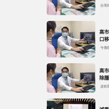
台灣
高市
口移
今傳
高市
除腫
波新