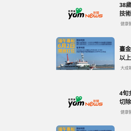
38
技術
健康
臺金
以上
大成
4旬
切除
健康