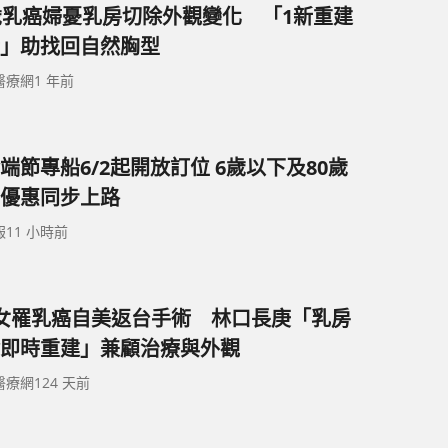
歲乳癌婦憂乳房切除外觀變化 「1新重建
」助找回自然胸型
醫療網
1 年前
端節專船6/2起開放訂位 6歲以下及80歲
優惠同步上路
報
11 小時前
女罹乳癌自美返台手術 林口長庚「乳房
即時重建」兼顧治療與外觀
醫療網
124 天前