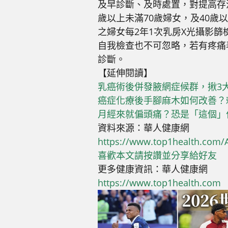
及早診斷、及時處置，對提高存
歲以上未滿70歲婦女，及40歲
之婦女每2年1次乳房X光攝影
自我檢查也不可忽略，若有疼痛
診斷。
【延伸閱讀】
乳癌術後併發腋網症候群，揪3
癌症化療後手腳麻木如何改善？
月經來就偏頭痛？恐是「這個」
資料來源：華人健康網
https://www.top1health.com/A
喜歡本文請按讚並分享給好友
更多健康資訊：華人健康網
https://www.top1health.com