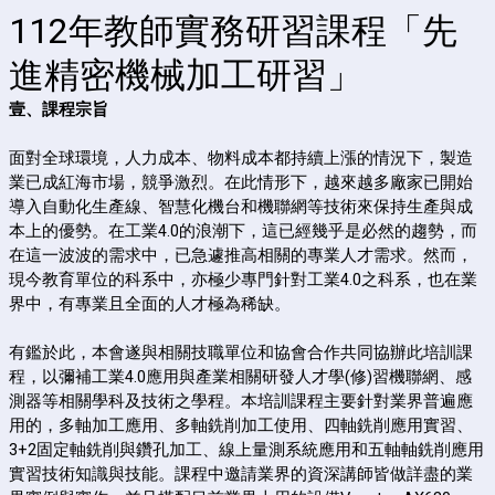
112年教師實務研習課程「先
進精密機械加工研習」
壹、課程宗旨
面對全球環境，人力成本、物料成本都持續上漲的情況下，製造
業已成紅海市場，競爭激烈。在此情形下，越來越多廠家已開始
導入自動化生產線、智慧化機台和機聯網等技術來保持生產與成
本上的優勢。在工業4.0的浪潮下，這已經幾乎是必然的趨勢，而
在這一波波的需求中，已急遽推高相關的專業人才需求。然而，
現今教育單位的科系中，亦極少專門針對工業4.0之科系，也在業
界中，有專業且全面的人才極為稀缺。
有鑑於此，本會遂與相關技職單位和協會合作共同協辦此培訓課
程，以彌補工業4.0應用與產業相關研發人才學(修)習機聯網、感
測器等相關學科及技術之學程。本培訓課程主要針對業界普遍應
用的，多軸加工應用、多軸銑削加工使用、四軸銑削應用實習、
3+2固定軸銑削與鑽孔加工、線上量測系統應用和五軸軸銑削應用
實習技術知識與技能。課程中邀請業界的資深講師皆做詳盡的業