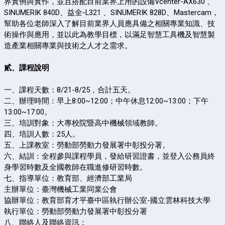
界實例與實作，並且搭配目前業界上用的設備Vcenter-AX630 、
SINUMERIK 840D、益全-L321 、SINUMERIK 828D、Mastercam，
幫助各位老師深入了解目前業界人員應具備之相關專業知識、技
術操作與應用，並以此為教學目標，以滿足智慧工具機及智慧製
造產業相關專業與技術之人才之需求。
貳、課程說明
一、課程天數：8/21-8/25，合計五天。
二、辦理時間：早上8:00~12:00；中午休息12:00~13:00；下午
13:00~17:00。
三、培訓對象：大專校院暨高中機械領域教師。
四、培訓人數：25人。
五、上課教室：勞動部勞動力發展署中彰投分署。
六、結訓：全程參與課程學員，發給研習證書，並登入公務員終
身學習時數及全國教師在職進修研習時數。
七、指導單位：教育部、經濟部工業局
主辦單位：臺灣機械工業同業公會
協辦單位：教育部育才平臺中區執行辦公室-國立雲林科技大學
執行單位：勞動部勞動力發展署中彰投分署
八、聯絡人及聯絡資訊：