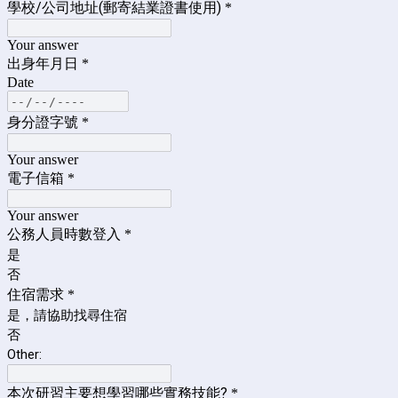
學校/公司地址(郵寄結業證書使用)
*
Your answer
出身年月日
*
Date
身分證字號
*
Your answer
電子信箱
*
Your answer
公務人員時數登入
*
是
否
住宿需求
*
是，請協助找尋住宿
否
Other:
本次研習主要想學習哪些實務技能?
*