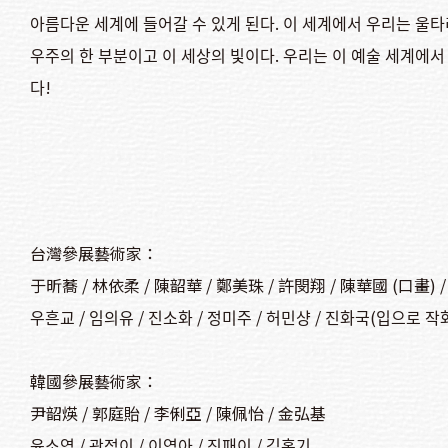
아름다운 세계에 들어갈 수 있게 된다. 이 세계에서 우리는 울타리
우주의 한 부분이고 이 세상의 빛이다. 우리는 이 예술 세계에
다!
台灣參展藝術家：
于昕蕎 / 林依柔 / 陳韶華 / 鄭美珠 / 許閔翔 / 陳華國 (口畫) 
우흔교 / 임의유 / 진소화 / 정미주 / 허민샹 / 진화국(입으로 작화
韓國參展藝術家：
尹韶煐 / 郭庭貽 / 李俐亞 / 陳佩怡 / 金弘基
윤소영 / 곽정이 / 이영아 / 진패이 / 김홍기