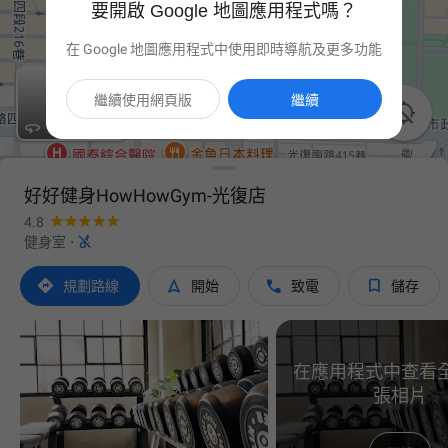
要開啟 Google 地圖應用程式嗎？
在 Google 地圖應用程式中使用即時導航及更多功能
繼續使用網頁版
繼續


好好健身HowHowGym-光復店
4.8

健身室
·




規劃路線
開始
致電
儲存
在應用程式中查看全部
張相片