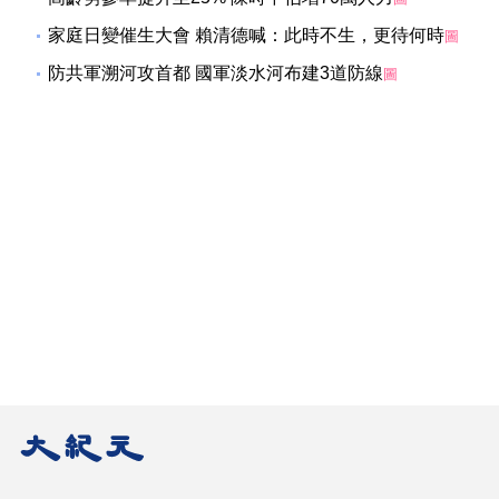
家庭日變催生大會 賴清德喊：此時不生，更待何時
圖
防共軍溯河攻首都 國軍淡水河布建3道防線
圖