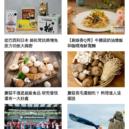
從巴西到日本 姬松茸抗癌增免
【廚娘香Q秀】牛菌菇奶油燉飯
疫力功效大揭密
和咖哩海鮮寬麵
蘑菇不僅是超級食品 研究發現
蘑菇長毛還能吃？ 料理達人這
還有一大好處
樣說