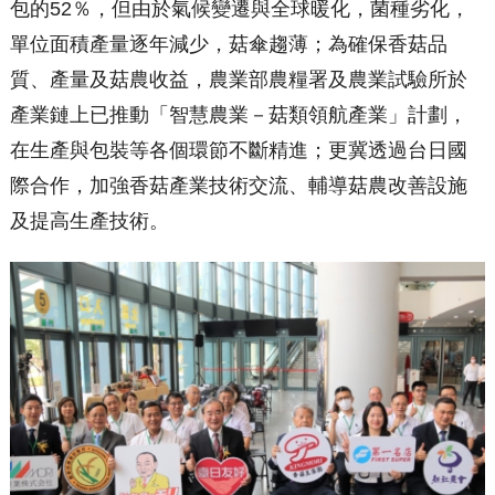
包的52％，但由於氣候變遷與全球暖化，菌種劣化，
單位面積產量逐年減少，菇傘趨薄；為確保香菇品
質、產量及菇農收益，農業部農糧署及農業試驗所於
產業鏈上已推動「智慧農業－菇類領航產業」計劃，
在生產與包裝等各個環節不斷精進；更冀透過台日國
際合作，加強香菇產業技術交流、輔導菇農改善設施
及提高生產技術。