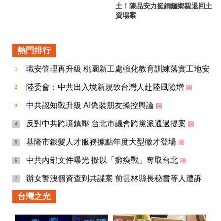
土！陳品安力挺銅鑼鄉親退回土
資場案
熱門排行
職安管理再升級 桃園新工處強化教育訓練落實工地安全
1
陸委會：中共出入境新規致台灣人赴陸風險增
圖
2
中共認知戰升級 AI偽裝朋友操控輿論
圖
3
反對中共跨境鎮壓 台北市議會跨黨派通過提案
圖
4
基隆市銀髮人才服務據點年度大型徵才登場
圖
5
中共內部文件曝光 擬以「癱瘓戰」奪取台北
圖
6
辦女警洩個資查到共諜案 前雲林縣長秘書等人遭訴
7
台灣之光