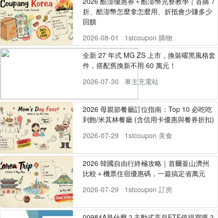
2026 酷澎優惠券＋酷澎幣完整教學｜首購 7
折、酷澎幣怎麼拿怎麼用、折抵會少賺多少
回饋
2026-08-01
1stcoupon 購物
全新 27 年式 MG ZS 上市，換裝曜黑風格套
件，搭配舊換新不用 60 萬元！
2026-07-30
車主充電站
2026 母親節餐廳訂位指南：Top 10 必吃吃
到飽/米其林餐廳 (含信用卡優惠與餐券折扣)
2026-07-29
1stcoupon 美食
2026 韓國自由行終極攻略｜首爾釜山濟州
比較＋機票住宿優惠碼，一篇搞定省萬元
2026-07-29
1stcoupon 訂房
00984A是什麼？主動式高息ETF值得買嗎？