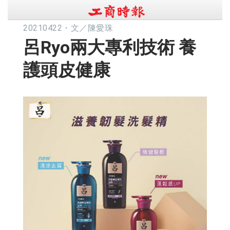
20210422
・
文／陳愛珠
呂Ryo兩大專利技術 養
護頭皮健康