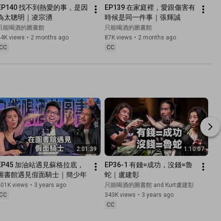
EP140 找不到熱愛的事，是因
EP139 在家庭裡，愛跟傷害有
為太聰明｜凌宗湧
時候是同一件事｜張輝誠
只能喝酒的圖書館
只能喝酒的圖書館
44K views
•
2 months ago
87K views
•
2 months ago
CC
CC
2:01:39
1:10:07
EP45 加油站遇見蘇格拉底，
EP36-1 有錢=成功，沒錢=魯
圖書館遇見假面騎士｜簡少年
蛇｜盧建彰
401K views
•
3 years ago
只能喝酒的圖書館 and Kurt盧建彰
CC
343K views
•
3 years ago
CC