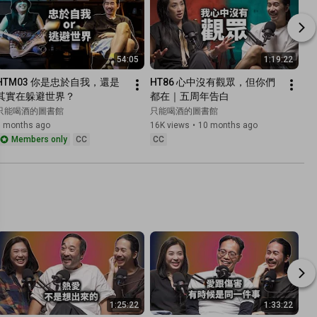
54:05
1:19:22
HTM03 你是忠於自我，還是
HT86 心中沒有觀眾，但你們
其實在躲避世界？
都在｜五周年告白
只能喝酒的圖書館
只能喝酒的圖書館
9 months ago
16K views
•
10 months ago
Members only
CC
CC
1:25:22
1:33:22