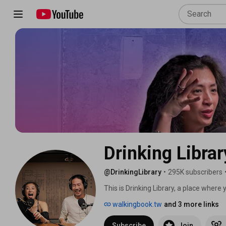
Drinking Librar
@DrinkingLibrary
•
295K subscribers
This is Drinking Library, a place where 
unknown. Doubt is the essence of life,
walkingbook.tw
and 3 more links
is a book we will walk. 
Subscribe
Join