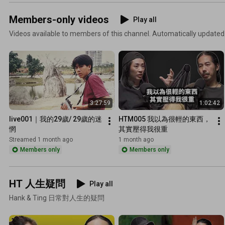
Members-only videos
Play all
Videos available to members of this channel. Automatically updated
3:27:59
1:02:42
live001｜我的29歲/ 29歲的迷
HTM005 我以為很輕的東西，
惘
其實壓得我很重
Streamed 1 month ago
1 month ago
Members only
Members only
HT 人生疑問
Play all
Hank & Ting 日常對人生的疑問