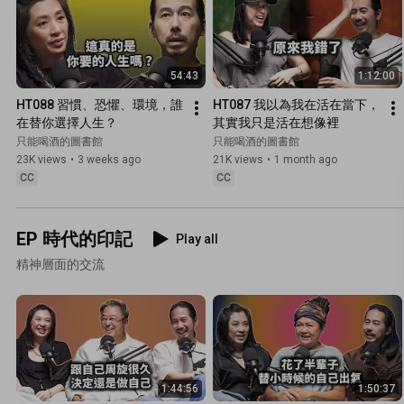
54:43
1:12:00
HT088 習慣、恐懼、環境，誰
HT087 我以為我在活在當下，
在替你選擇人生？
其實我只是活在想像裡
只能喝酒的圖書館
只能喝酒的圖書館
23K views
•
3 weeks ago
21K views
•
1 month ago
CC
CC
EP 時代的印記
Play all
精神層面的交流
1:44:56
1:50:37