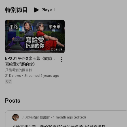
特別節目
Play all
2:09:59
EPX01 平路X廖玉蕙《間隙，
寫給受折磨的你》
只能喝酒的圖書館
21K views
•
Streamed 5 years ago
CC
Posts
只能喝酒的圖書館
•
1 month ago (edited)
今晚直播主題：我的29歲/29歲的迷惘 晚上8點直播見