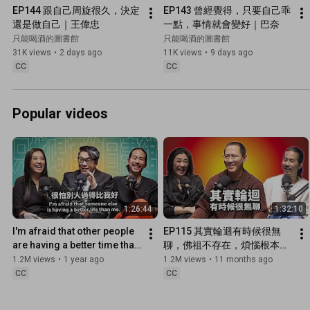
EP144 跟自己周旋很久，決定
EP143 曾經覺得，只要自己乖
還是做自己｜王偉忠
一點，事情就會變好｜巴奈
只能喝酒的圖書館
只能喝酒的圖書館
31K views
•
2 days ago
11K views
•
9 days ago
CC
CC
Popular videos
1:26:44
1:32:10
I'm afraid that other people 
EP115 其實輪迴有時候很無
are having a better time than 
聊，佛祖不存在，煩惱根本斷
me. EP103 booktender 
不了 ｜松柏仁波切
1.2M views
•
1 year ago
1.2M views
•
11 months ago
Kevin Tsai
CC
CC