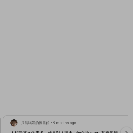
只能喝酒的圖書館
•
9 months ago
人類最基本的需求，就是對人說出 I don’t like you. 其實很簡