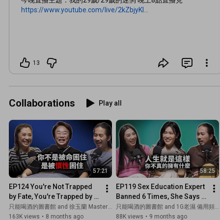
https://www.youtube.com/live/2kZbjyKI...
13
Collaborations
Play all
57:21
58:25
EP124 You're Not Trapped 
EP119 Sex Education Expert 
by Fate, You're Trapped by 
Banned 6 Times, She Says 
Inertia | Xu Yulan | How Do 
It's No Regrets | That's Life, 
只能喝酒的圖書館 and 徐玉蘭 Master Hsu
只能喝酒的圖書館 and 1G老濕 備用頻道
Fortune Tellers V...
You Won't Trul...
163K views
•
8 months ago
88K views
•
9 months ago