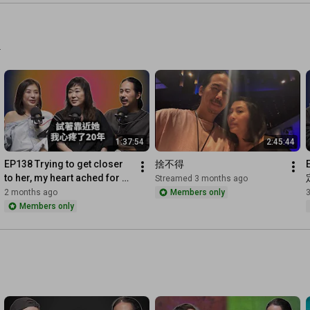
.
1:37:54
2:45:44
EP138 Trying to get closer 
捨不得
to her, my heart ached for 20 
Streamed 3 months ago
years | Xiong Ruxian - Full 
2 months ago
Members only
Version
Members only