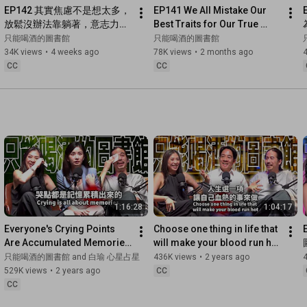
EP142 其實焦慮不是想太多，
EP141 We All Mistake Our 
放鬆沒辦法靠躺著，意志力根
Best Traits for Our True 
本管不了情緒｜Nana心理師
Selves | Chen Yung-yi
只能喝酒的圖書館
只能喝酒的圖書館
蔡佳璇
34K views
•
4 weeks ago
78K views
•
2 months ago
CC
CC
1:16:28
1:04:17
Everyone's Crying Points 
Choose one thing in life that 
Are Accumulated Memories 
will make your blood run hot 
EP59 booktender Bai Yu
EP58 Ching-te Lai
只能喝酒的圖書館 and 白瑜 心星占星
436K views
•
2 years ago
529K views
•
2 years ago
CC
CC