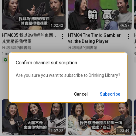
1:02:42
46:57
HTM005 我以為很輕的東西，
HTM04 The Timid Gambler 
其實壓得我很重
vs. the Daring Player
只能喝酒的圖書館
只能喝酒的圖書館
1 month ago
5 months ago
Members only
Members only
CC
Confirm channel subscription
Are you sure you want to subscribe to 
Drinking Library
?
Cancel
Subscribe
1:07:22
1:23:49