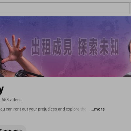
y
•
558 videos
you can rent out your prejudices and explore the 
...more
 walking with the unknown to explore the world, everyone 
Community