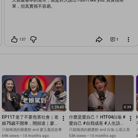
單，但其實很不容易。
137
1
1:39:45
0:39
EP117 老了不要危害社會｜老
什麼是愛自己？ HTF04​⁠白瑜 #
娘75歲不開車，開頻道｜廖玉
愛自己 #自我成長 #人生語錄 
蕙
@nasca88
只能喝酒的圖書館 and 廖玉蕙說故事
只能喝酒的圖書館 and 白瑜 心星占星
69K views
•
10 months ago
53K views
•
10 months ago