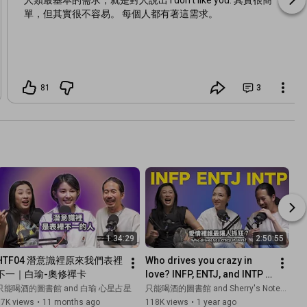
單，但其實很不容易。 每個人都有著這需求。
81
3
1:34:29
2:50:55
HTF04 潛意識裡原來我們表裡
Who drives you crazy in 
不一｜白瑜-奧修禪卡
love? INFP, ENTJ, and INTP 
types HTF02 夏瑄澧 Sherry
只能喝酒的圖書館 and 白瑜 心星占星
只能喝酒的圖書館 and Sherry's Notes 雪力的心理學筆記
87K views
•
11 months ago
118K views
•
1 year ago