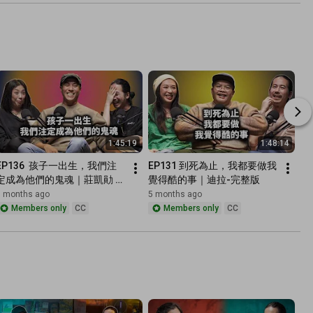
1:45:19
1:48:14
EP136  孩子一出生，我們注
EP131 到死為止，我都要做我
定成為他們的鬼魂｜莊凱勛 完
覺得酷的事｜迪拉-完整版
整版
3 months ago
5 months ago
Members only
CC
Members only
CC