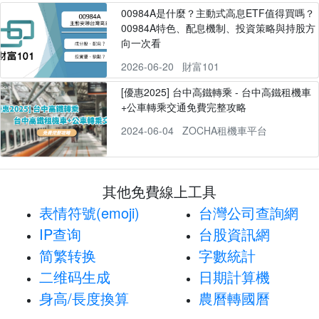
00984A是什麼？主動式高息ETF值得買嗎？
00984A特色、配息機制、投資策略與持股方
向一次看
2026-06-20
財富101
[優惠2025] 台中高鐵轉乘 - 台中高鐵租機車
+公車轉乘交通免費完整攻略
2024-06-04
ZOCHA租機車平台
其他免費線上工具
表情符號(emoji)
台灣公司查詢網
IP查询
台股資訊網
简繁转换
字數統計
二维码生成
日期計算機
身高/長度換算
農曆轉國曆