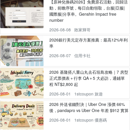
【原神兌換碼2026】免費原石活動，回歸活
動，前瞻序號，每日自動領取，台服|亞服|
國際服|分享串。Genshin Impact free
number
2026-08-08
敗家輝哥
2026銀行美元定存方案推薦：最高12%年利
率
2026-08-07
信用卡社
2026 基隆搭八重山丸去石垣島攻略｜7 房型
正式票價表＋行李 QA＋5 大必訪，通鋪單
程 NT$2,800 起
2026-08-01
1stcoupon 旅遊
2026 外送省錢對決｜Uber One 漲價 66%
後，pandapro vs Uber One 年差 $912 實算
2026-08-01
1stcoupon 優惠碼