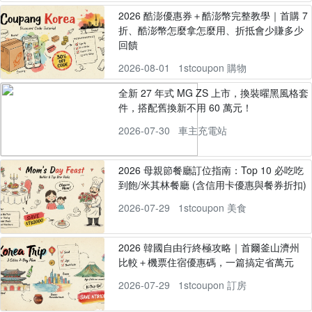
2026 酷澎優惠券＋酷澎幣完整教學｜首購 7
折、酷澎幣怎麼拿怎麼用、折抵會少賺多少
回饋
2026-08-01
1stcoupon 購物
全新 27 年式 MG ZS 上市，換裝曜黑風格套
件，搭配舊換新不用 60 萬元！
2026-07-30
車主充電站
2026 母親節餐廳訂位指南：Top 10 必吃吃
到飽/米其林餐廳 (含信用卡優惠與餐券折扣)
2026-07-29
1stcoupon 美食
2026 韓國自由行終極攻略｜首爾釜山濟州
比較＋機票住宿優惠碼，一篇搞定省萬元
2026-07-29
1stcoupon 訂房