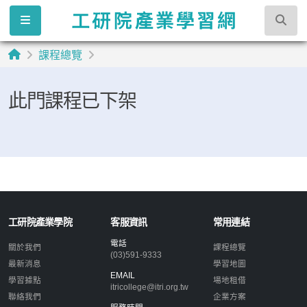
課程總覽
此門課程已下架
工研院產業學院
客服資訊
常用連結
電話
關於我們
課程總覽
(03)591-9333
最新消息
學習地圖
EMAIL
學習據點
場地租借
itricollege@itri.org.tw
聯絡我們
企業方案