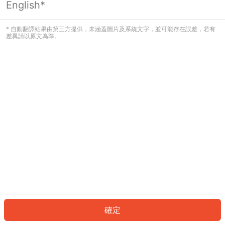
English*
發生錯誤！請登入並再試一次或回到主
頁。
* 自動翻譯結果由第三方提供，未涵蓋圖片及系統文字，並可能存在誤差，若有
差異請以原文為準。
登入
返回首頁
確定
ID: 7111720f48d-fc8d-44eb-b453-4ea738182c61