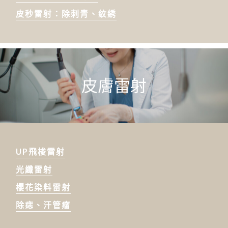
皮秒雷射：除刺青、紋綉
皮膚雷射
UP飛梭雷射
光纖雷射
櫻花染料雷射
除痣、汗管瘤