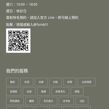
週六：
10:00 ~ 18:00
週日：休診日
雷射除毛預約，請加入官方
Line
，即可線上預約
點擊／掃描或輸入@fsm601
我們的服務
傷疤
凹洞
凹疤
凹陷
刺青
太田母斑
抬頭紋
拉皮
換膚
改善毛孔
斑點
明亮膚色
曬斑
毛孔粗大
法令紋
泛紅