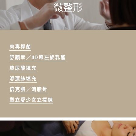
微整形
肉毒桿菌
舒顏萃／4D聚左旋乳酸
玻尿酸填充
洢蓮絲填充
倍克脂／消脂針
塑立愛少女立提線