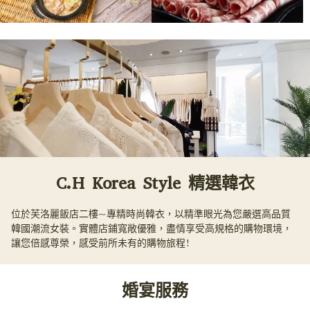
C.H Korea Style 精選韓衣
位於芙洛麗飯店二樓~專精時尚韓衣，以精準眼光為您嚴選高品質
韓國潮流女裝。實體店鋪寬敞優雅，盡情享受高規格的購物環境，
讓您倍感尊榮，感受前所未有的購物旅程!
婚宴服務