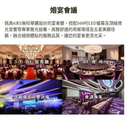
婚宴會議
挑高6米5無柱華麗設計的宴會廳，搭配500吋LED螢幕及頂級燈
光音響等專業聲光設備，高雅舒適的用餐環境及五星美饌佳
餚，融合細微體貼的服務品質，讓您的宴會更添光采。