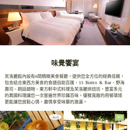
味覺饗宴
芙洛麗館內設有6間精緻美食餐廳，提供您全方位的經典佳餚，
包含結合東西方美食的食譜自助百匯、13 Bistro & Bar、野海
壽司、銅話鍋物、東方軒中式料理及芙洛麗烘焙坊，豐富多元
的異國料理讓您一次嘗遍世界珍饈百味，優雅寬敞的用餐環境
更能讓您放鬆心情，盡情享受味蕾的激盪。