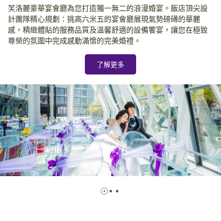
芙洛麗豪華宴會廳為您打造獨一無二的浪漫婚宴。飯店頂尖設
計團隊精心規劃：挑高六米五的宴會廳展現氣勢磅礡的華麗
感，精緻體貼的服務品質及溫馨舒適的設備饗宴，讓您在極致
尊榮的氛圍中完成感動滿懷的完美婚禮。
了解更多