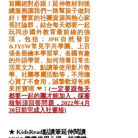
首團絕對必跟！延伸教材到後
續服務讓我們一路幫孩子做到
好！豐富的社團資源與熱心家
長討論群，結合每天都要一起
玩同步國外教育最前線的強
項，包括：JPR自然發音
&JYSW常見字共學團、上百
張各冊繪本學習單、各國有趣
的外語學習、如何培養日常生
活英文力、點讀筆使用影片教
學、社團專屬活動等，不用擔
心買了不會用，誠摯歡迎爸媽
來挖寶唷 
❤
！
(一定要跟每天
都要一起的團才能加入，採審
核制須回答問題，2022年4月
30日前完成入社審核)
★ KidsRead點讀筆延伸閱讀 