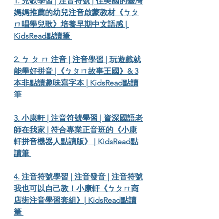
1. 兒歌學習 | 注音符號 | 住美國的臺灣
媽媽推薦的幼兒注音啟蒙教材《ㄅㄆ
ㄇ唱學兒歌》培養早期中文語感 | 
KidsRead點讀筆 
2. ㄅ ㄆ ㄇ 注音 | 注音學習 | 玩遊戲就
能學好拼音 |《ㄅㄆㄇ故事王國》& 3
本非點讀趣味寫字本 | KidsRead點讀
筆 
3. 小康軒 | 注音符號學習 | 資深國語老
師在我家 | 符合專業正音班的《小康
軒拼音機器人點讀版》 | KidsRead點
讀筆 
4. 注音符號學習 | 注音發音 | 注音符號
我也可以自己教！小康軒《ㄅㄆㄇ商
店街注音學習套組》| KidsRead點讀
筆 