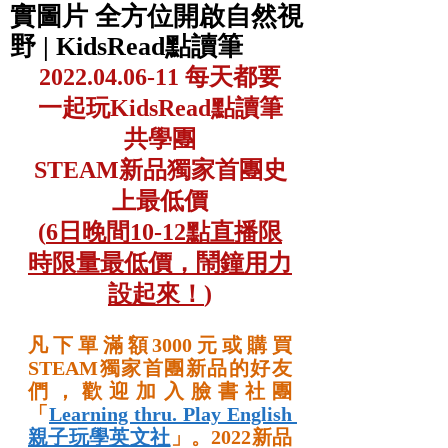
實圖片 全方位開啟自然視
野 | KidsRead點讀筆
2022.04.06-11 每天都要
一起玩KidsRead點讀筆
共學團
STEAM新品獨家首團史
上最低價
(
6日晚間10-12點直播限
時限量最低價，鬧鐘用力
設起來！
)
凡下單滿額3000元或購買
STEAM獨家首團新品的好友
們，歡迎加入臉書社團
「
Learning thru. Play English 
親子玩學英文社
」。2022新品