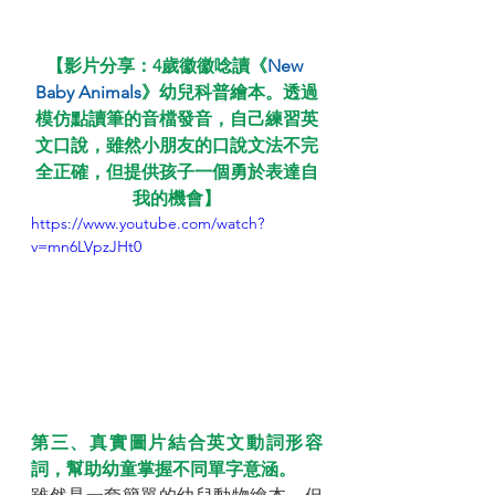
【影片分享：4歲徽徽唸讀《
New 
Baby Animals
》幼兒科普繪本。透過
模仿點讀筆的音檔發音，自己練習英
文口說，雖然小朋友的口說文法不完
全正確，但提供孩子一個勇於表達自
我的機會】
https://www.youtube.com/watch?
v=mn6LVpzJHt0
第三、真實圖片結合英文動詞形容
詞，幫助幼童掌握不同單字意涵。