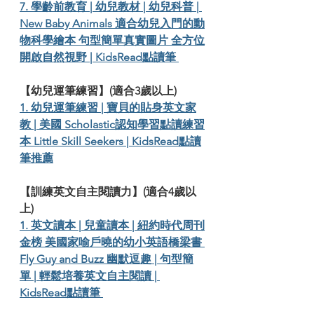
7
. 學齡前教育 | 幼兒教材 | 幼兒科普 | 
New Baby Animals 適合幼兒入門的動
物科學繪本 句型簡單真實圖片 全方位
開啟自然視野 | KidsRead點讀筆 
【幼兒運筆練習】(適合3歲以上)
1. 幼兒運筆練習 | 寶貝的貼身英文家
教 | 美國 Scholastic認知學習點讀練習
本 Little Skill Seekers | KidsRead點讀
筆推薦
【訓練英文自主閱讀力】(適合4歲以
上)
1. 英文讀本 | 兒童讀本 | 紐約時代周刊
金榜 美國家喻戶曉的幼小英語橋梁書 
Fly Guy and Buzz 幽默逗趣 | 句型簡
單 | 輕鬆培養英文自主閱讀 | 
KidsRead點讀筆 