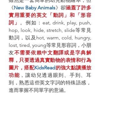
雖然是一套簡單的幼兒動物繪本，但
《
New Baby Animals
》卻
涵蓋了許多
實用重要的英文「動詞」和「形容
詞」
。例如：eat, drink, play, push, 
hop, look, hide, stretch, slide等常見
動詞，以及hot, warm, cold, hungry, 
lost, tired, young等常見形容詞，小朋
友
不需要依賴中文翻譯或是字典解
釋，只要透過真實動物的表情和行為
圖片，搭配
KidsRead
的強大點讀播放
功能
，讓幼兒透過眼到、手到、耳
到，熟悉這些英文字詞的特殊語感，
進而掌握不同單字的意涵。