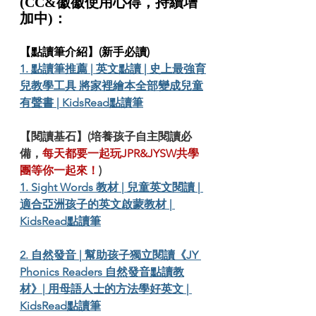
(CC&徽徽使用心得，持續增
加中)：
【點讀筆介紹】(新手必讀)
1. 點讀筆推薦 | 英文點讀 | 史上最強育
兒教學工具 將家裡繪本全部變成兒童
有聲書 | KidsRead點讀筆
【閱讀基石】(培養孩子自主閱讀必
備，
每天都要一起玩JPR&JYSW共學
團等你一起來！
)
1. Sight Words 教材 | 兒童英文閱讀 | 
適合亞洲孩子的英文啟蒙教材 | 
KidsRead點讀筆
2. 自然發音 | 幫助孩子獨立閱讀《JY 
Phonics Readers 自然發音點讀教
材》| 用母語人士的方法學好英文 | 
KidsRead點讀筆