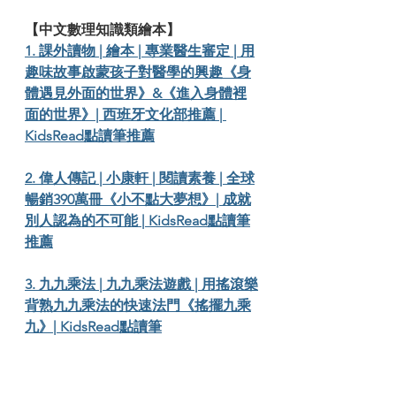
【中文數理知識類繪本】
1. 課外讀物 | 繪本 | 專業醫生審定 | 用
趣味故事啟蒙孩子對醫學的興趣《身
體遇見外面的世界》&《進入身體裡
面的世界》| 西班牙文化部推薦 | 
KidsRead點讀筆推薦
2. 偉人傳記 | 小康軒 | 閱讀素養 | 全球
暢銷390萬冊《小不點大夢想》| 成就
別人認為的不可能 | KidsRead點讀筆
推薦
3. 九九乘法 | 九九乘法遊戲 | 用搖滾樂
背熟九九乘法的快速法門《搖擺九乘
九》| KidsRead點讀筆