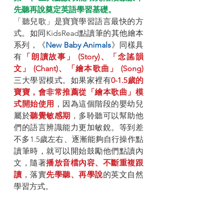
先聽再說奠定英語學習基礎。
「聽兒歌」是寶寶學習語言最快的方
式。如同KidsRead點讀筆的其他繪本
系列，《
New Baby Animals
》​同樣具
有
「朗讀故事」 (Story)、「念謠韻
文」 (Chant)、「繪本歌曲」 (Song) 
三大學習模式。如果家裡有
0-1.5歲的
寶寶，會非常推薦從「繪本歌曲」模
式開始使用
，因為這個階段的嬰幼兒
屬於
聽覺敏感期
，多聆聽可以幫助他
們的語言辨識能力更加敏銳。等到差
不多1.5歲左右、逐漸能夠自行操作點
讀筆時，就可以開始鼓勵他們點讀內
文，隨著
播放音檔內容、不斷重複跟
讀
，落實
先學聽、再學說
的英文自然
學習方式。