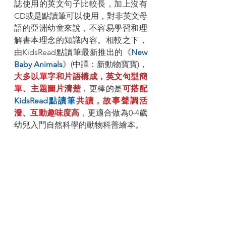
誌使用的英文句子比較長，加上沒有
CD或是點讀筆可以使用，對非英文母
語的亞洲幼童來說，不容易學習和理
解書本理念的知識內容。相較之下，
由KidsRead點讀筆最新推出的《
New 
Baby Animals
》(中譯：新動物寶寶)，
大多以單字和片語構成，英文句型簡
單、主題圖片清楚
，更棒的是
可搭配
KidsRead點讀筆
共讀，故事聲調活
潑、互動趣味度高
，更適合做為0-4歲
幼兒入門自然科學的動物科普繪本。 