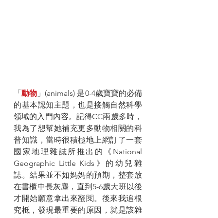
「
動物
」(animals) 是0-4歲寶寶的必備
的基本認知主題，也是接觸自然科學
領域的入門內容。記得CC兩歲多時，
我為了想幫她補充更多動物相關的科
普知識，當時很積極地上網訂了一套
國家地理雜誌所推出的《National 
Geographic Little Kids》的幼兒雜
誌。結果並不如媽媽的預期，整套放
在書櫃中長灰塵，直到5-6歲大班以後
才開始願意拿出來翻閱。後來我追根
究柢，發現最重要的原因，就是該雜