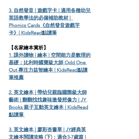
3. 自然發音 | 遊戲字卡 | 適用各種幼兒
英語教學法的必備補助教材 |  
Phonics Cards《自然發音遊戲字
卡》| KidsRead點讀筆
【名家繪本賞析】
1. 課外讀物 | 繪本 | 空間能力是數理的
基礎：比利時國寶級大師 Odd One 
Out 專注力益智繪本 | KidsRead點讀
筆推薦
2. 英文繪本 | 帶幼兒親臨國際級大師
藝術 | 翻翻找找趣味激發想像力 | JY 
Books 親子互動英文繪本 | KidsRead
點讀筆 
3. 英文繪本 | 廖彩杏書單 | JY經典英
文繪本閱讀攻略 (下)：適合3-7歲篇 | 