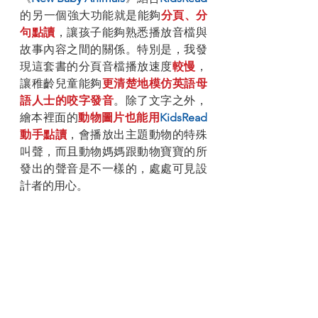
的​另一個強大功能就是能夠
分頁、分
句點讀
，讓孩子能夠熟悉播放音檔與
故事內容之間的關係。特別是，我發
現這套書的分頁音檔播放速度
較慢
，
讓稚齡兒童能夠
更清楚地模仿英語母
語人士的咬字發音
。除了文字之外，
繪本裡面的
動物圖片也能用
KidsRead
動手點讀
，會播放出主題動物的特殊
叫聲，而且動物媽媽跟動物寶寶的所
發出的聲音是不一樣的，處處可見設
計者的用心。