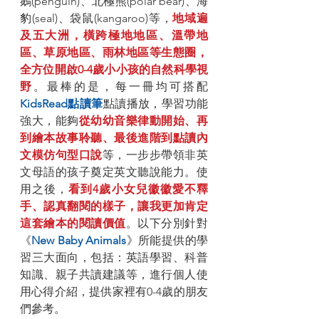
鵝(penguin)、北極熊(polar bear)、海
豹(seal)、袋鼠(kangaroo)等，
地域遍
及五大洲，橫跨極地地區、溫帶地
區、草原地區、雨林地區等生態圈，
全方位開啟0-4歲小小孩的自然科學視
野
。最棒的是，每一冊均可搭配
KidsRead點讀筆
點讀播放，學習功能
強大，能夠
從幼幼音樂律動開始、再
到繪本故事聆聽、最後進階到點讀內
文模仿句型口說
等，一步步帶領非英
文母語的孩子奠定英文聽說能力。使
用之後，
看到4歲小女兒徽徽愛不釋
手、認真翻閱的樣子，讓我更加肯定
這套繪本的閱讀價值
。以下分別針對
《
New Baby Animals
》所能提供的學
習三大面向，包括：英語學習、科普
知識、親子共讀建議等，進行個人使
用心得介紹，提供家裡有0-4歲的朋友
們參考。