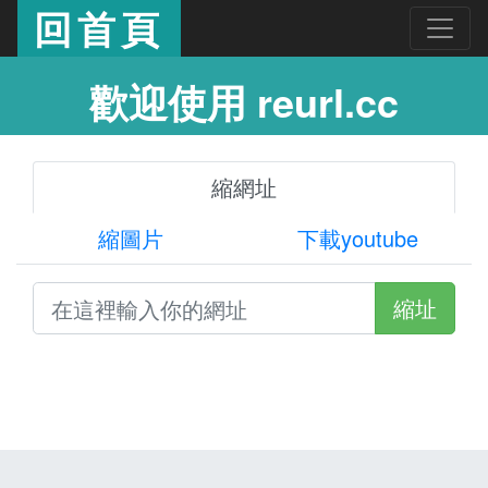
回首頁
歡迎使用 reurl.cc
縮網址
縮圖片
下載youtube
縮址