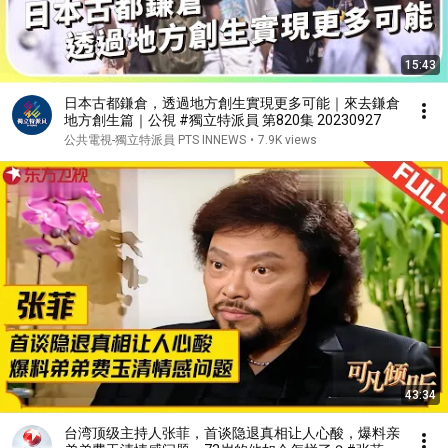
15:43
日本古都鎌倉，透過地方創生實現更多可能｜來去鎌倉
地方創生篇｜公視 #獨立特派員 第820集 20230927
公共電視-獨立特派員 PTS INNEWS
•
7.9K views
43:34
台湾顶级主持人张菲，首谈隐退真相让人心酸，爆料亲