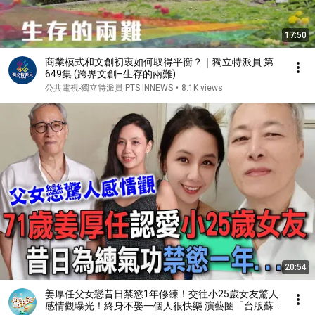
17:50
商業模式和文創初衷如何取得平衡？｜獨立特派員 第
649集 (跨界文創–生存的兩難)
公共電視-獨立特派員 PTS INNEWS
•
8.1K views
20:54
姜厚任父女戀昔日禁慾1年修練！交往小25歲女友驚人
感情觀曝光！終身不娶一個人很快樂 演藝圈「台版蘇