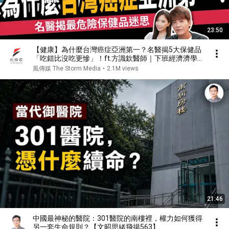
23:50
【健康】為什麼台灣癌症亞洲第一？名醫揭5大保健品
「吃錯比沒吃更慘」！ft.方識欽醫師｜下班經濟濟學
630｜謝哲青、蔡尚樺
風傳媒 The Storm Media
•
2.1M views
21:46
中國最神秘的醫院：301醫院的南樓裡，權力如何獲得
另一套生命規則？【文昭思緒飛揚563】