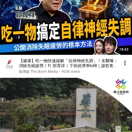
18:43
【健康】吃一物快速緩解「自律神經失調」！名醫曝：
消除失眠疲勞！ft. 郭育祥｜下班經濟學648｜謝哲青、
張珈瑄
風傳媒 The Storm Media
•
903K views