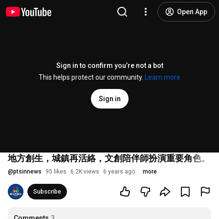
Open App
Sign in to confirm you’re not a bot
This helps protect our community.
Learn more
Sign in
地方創生，城鎮再活絡，文創陪伴師扮演重要角色。｜獨立
@
ptsinnews
95 likes
6.2K views
6 years ago
more
Subscribe
Comments
3