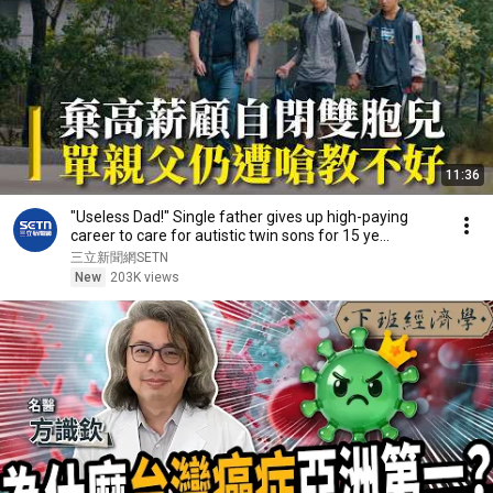
11:36
"Useless Dad!" Single father gives up high-paying
career to care for autistic twin sons for 15 ye...
三立新聞網SETN
New
203K views