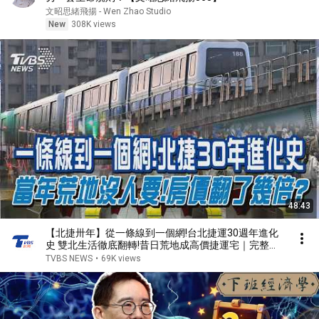
文昭思緒飛揚 - Wen Zhao Studio
New
308K views
48:43
【北捷卅年】從一條線到一個網!台北捷運30週年進化
史 雙北生活徹底翻轉!昔日荒地成高價捷運宅｜完整版
｜TVBS新聞 @TVBSNEWS01
TVBS NEWS
•
69K views