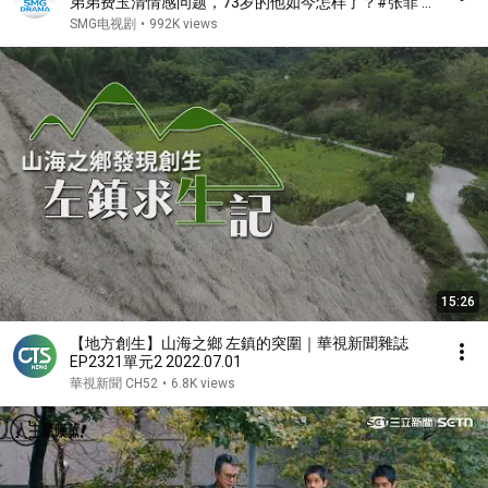
弟弟费玉清情感问题，73岁的他如今怎样了？#张菲 #
费玉清 #可凡倾听 FULL
SMG电视剧
•
992K views
15:26
【地方創生】山海之鄉 左鎮的突圍｜華視新聞雜誌
EP2321單元2 2022.07.01
華視新聞 CH52
•
6.8K views