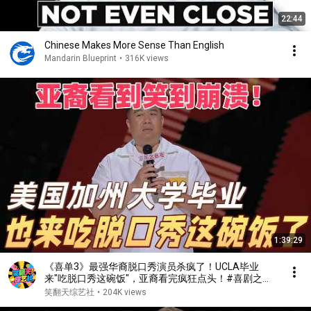
22:44
Chinese Makes More Sense Than English
Mandarin Blueprint
•
316K views
1:39:29
《喜单3》最强华裔脱口秀演员杀疯了！UCLA毕业
来"吃脱口秀这碗饭"，亚裔看完疯狂点头！#喜剧之王
单口季 #脱口秀 #搞笑 #喜剧 #funny #综艺
笑翻天综艺社
•
204K views