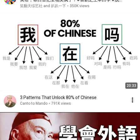
秀 #搞笑 #喜剧 #funny #综艺
笑翻天综艺社 and 叭叭一下
•
350K views
20:33
3 Patterns That Unlock 80% of Chinese
Canto to Mando
•
791K views