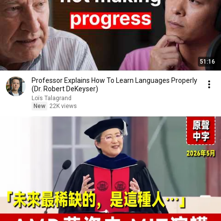
51:16
Professor Explains How To Learn Languages Properly
(Dr. Robert DeKeyser)
Loïs Talagrand
New
22K views