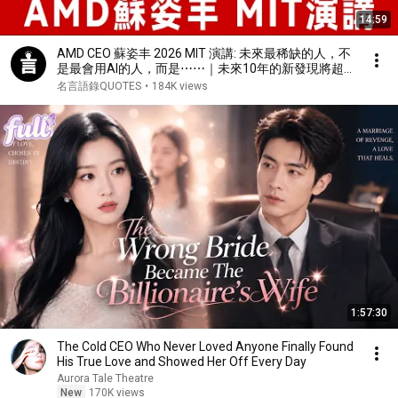
14:59
AMD CEO 蘇姿丰 2026 MIT 演講: 未來最稀缺的人，不
是最會用AI的人，而是⋯⋯｜未來10年的新發現將超
過過去30年｜Lisa Su ｜ MIT
名言語錄QUOTES
•
184K views
1:57:30
The Cold CEO Who Never Loved Anyone Finally Found
His True Love and Showed Her Off Every Day
Aurora Tale Theatre
New
170K views