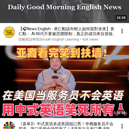
34:58
【🎧News English - 黃仁勳談年輕人如何面對未來】黃
仁勳： AI 時代不要被恐懼限制，真正的成功來自冒險
｜人生目的比工作任務更重要｜英偉達背後的移民故事
流暢英語學習Smooth English Learning
•
65K views
與美國夢｜英語｜英語新聞練習
1:30:08
《喜单3》中式英语杀进美国脱口秀！华裔服务员不会
英语，靠口音把全场笑疯了！#喜剧之王单口季 #脱口