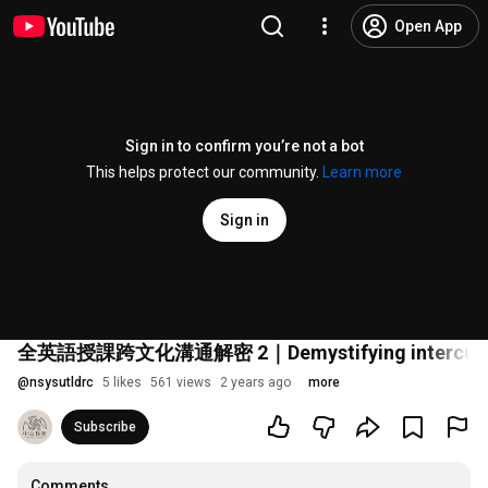
Open App
Sign in to confirm you’re not a bot
This helps protect our community.
Learn more
Sign in
全英語授課跨文化溝通解密 2｜Demystifying intercultural
@
nsysutldrc
5 likes
561 views
2 years ago
more
Subscribe
Comments