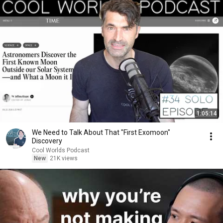
1:05:14
We Need to Talk About That "First Exomoon"
Discovery
Cool Worlds Podcast
New
21K views