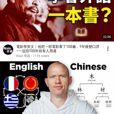
22:06
電影學英文｜他把一部電影看了100遍，1年後變口譯
——這招100年前有人用過
brain 學霸
•
117K views