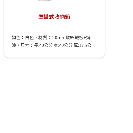
壁掛式收納箱
顏色：白色，材質：1.0mm鍍鋅鐵板+烤
漆，尺寸：長:40公分 寬:40公分 厚:17.5公
分，重量: 6.6公斤