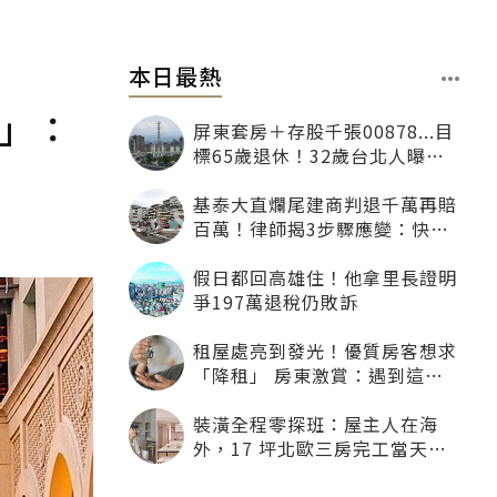
本日最熱
買」：
屏東套房＋存股千張00878...目
標65歲退休！32歲台北人曝：
現在已有243張
基泰大直爛尾建商判退千萬再賠
百萬！律師揭3步驟應變：快通
知銀行止付搶救自備款
假日都回高雄住！他拿里長證明
爭197萬退稅仍敗訴
租屋處亮到發光！優質房客想求
「降租」 房東激賞：遇到這種
一定降
裝潢全程零探班：屋主人在海
外，17 坪北歐三房完工當天才
「開箱」