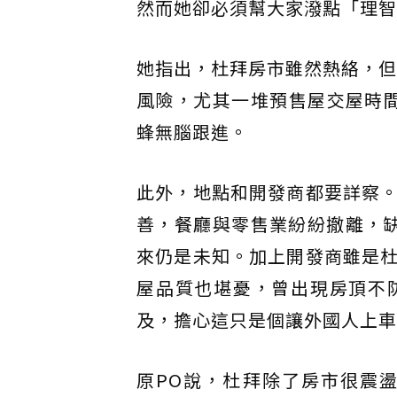
然而她卻必須幫大家潑點「理智
她指出，杜拜房市雖然熱絡，但
風險，尤其一堆預售屋交屋時間
蜂無腦跟進。
此外，地點和開發商都要詳察
善，餐廳與零售業紛紛撤離，
來仍是未知。加上開發商雖是
屋品質也堪憂，曾出現房頂不
及，擔心這只是個讓外國人上車
原PO說，杜拜除了房市很震