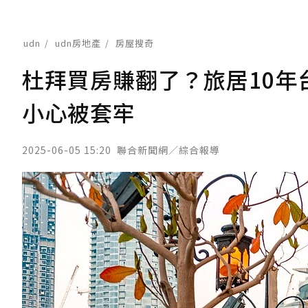
udn
udn房地產
房屋搜奇
杜拜買房賺翻了？旅居10
小心被套牢
2025-06-05 15:20
聯合新聞網／綜合報導