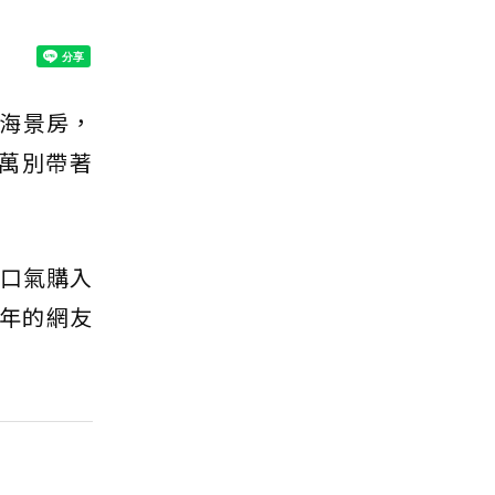
區海景房，
萬別帶著
一口氣購入
0年的網友