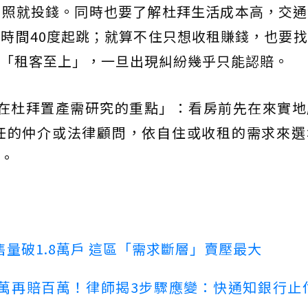
美照就投錢。同時也要了解杜拜生活成本高，交通
時間40度起跳；就算不住只想收租賺錢，也要
「租客至上」，一旦出現糾紛幾乎只能認賠。
想在杜拜置產需研究的重點」：看房前先在來實地
任的仲介或法律顧問，依自住或收租的需求來選
。
量破1.8萬戶 這區「需求斷層」賣壓最大
萬再賠百萬！律師揭3步驟應變：快通知銀行止