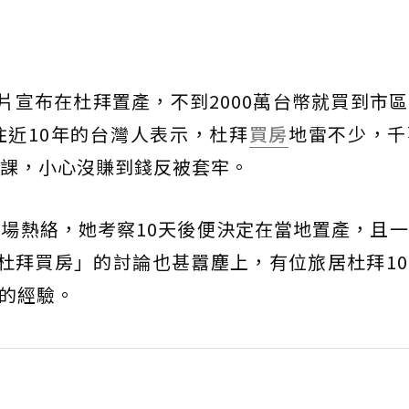
片宣布在杜拜置產，不到2000萬台幣就買到市
近10年的台灣人表示，杜拜
買房
地雷不少，千
課，小心沒賺到錢反被套牢。
場熱絡，她考察10天後便決定在當地置產，且
杜拜買房」的討論也甚囂塵上，有位旅居杜拜1
的經驗。