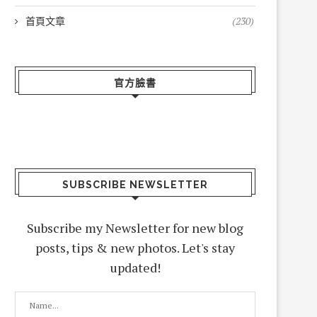
首頁文章
(230)
官方臉書
SUBSCRIBE NEWSLETTER
Subscribe my Newsletter for new blog
posts, tips & new photos. Let's stay
updated!