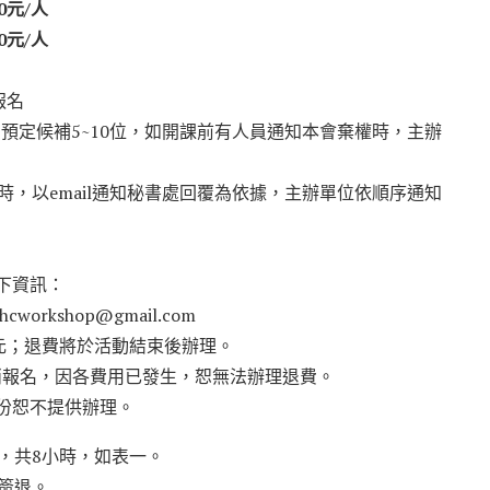
0元/人
0元/人
報名
。預定候補5~10位，如開課前有人員通知本會棄權時，主辦
時，以email通知秘書處回覆為依據，主辦單位依順序通知
下資訊：
hhcworkshop@gmail.com
0元；退費將於活動結束後辦理。
提出取消報名，因各費用已發生，恕無法辦理退費。
月份恕不提供辦理。
，共8小時，如表一。
簽退。