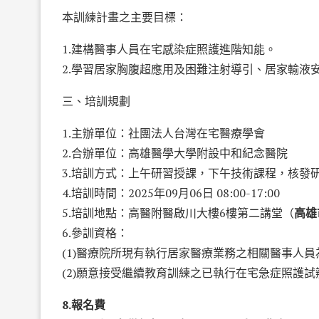
本訓練計畫之主要目標：
1.建構醫事人員在宅感染症照護進階知能。
2.學習居家胸腹超應用及困難注射導引、居家輸液
三、培訓規劃
1.主辦單位：社團法人台灣在宅醫療學會
2.合辦單位：高雄醫學大學附設中和紀念醫院
3.培訓方式：上午研習授課，下午技術課程，核發研
4.培訓時間：2025年09月06日 08:00-17:00
5.培訓地點：高醫附醫啟川大樓6樓第二講堂（
高雄
6.參訓資格：
(1)醫療院所現有執行居家醫療業務之相關醫事人員
(2)願意接受繼續教育訓練之已執行在宅急症照護
8.報名費