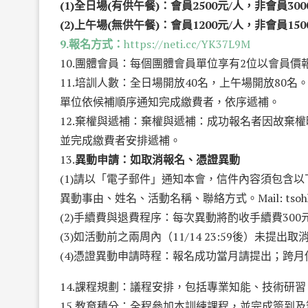
(1)全日場(有供午餐)：會員2500元/人，非會員300
(2)上午場(無供午餐)：會員1200元/人，非會員150
9.報名方式：
https://neti.cc/YK37L9M
10.團體會員：每個團體會員單位享有2位以會員價
11.培訓人數：全日場開放40名，上午場開放80名
單位依候補順序通知完成繳費者，依序遞補。
12.棄權與遞補：棄權與遞補：成功報名者因故棄權
並完成繳費者安排遞補。
13.
異動申請：如取消報名、憑證異動
(1)請以「電子郵件」通知本會，信件內容須包含以
異動事由、姓名、活動名稱、聯絡方式。Mail:
tso
(2)手續費與退費程序：每次異動將酌收手續費30
(3)如活動前之兩周內（11/14 23:59後）未
(4)憑證異動申請時程：報名成功當月請提出；跨
14.課程規劃：議程安排，包括專業知能、技術研習
15.教育積分：全程參加本訓練課程，並完成簽到及