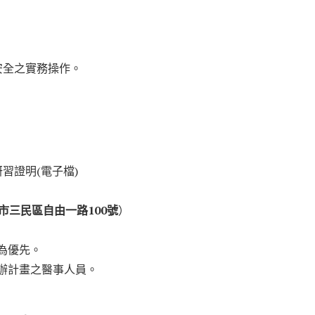
安全之實務操作。
習證明(電子檔)
市三民區自由一路100號
）
為優先。
試辦計畫之醫事人員。