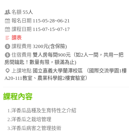
名額
55人
報名日期
115-05-28~06-21
課程日期
115-07-15~07-17
課表
課程費用
3200元(含保險)
住宿費用
雙人房每間900元（如2人一間，共用一把
房間鑰匙！數量有限，額滿為止)
上課地點
國立嘉義大學蘭潭校區 （國際交流學園1樓
A20-111教室、農業科學館2樓實驗室）
課程內容
1.洋香瓜品種及生育特性之介紹
2.洋香瓜之栽培管理
3.洋香瓜病害之管理技術