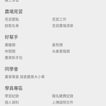
線上學習
農場見習
見習要點
見習工作
錄取名單
見習農場清單
好幫手
農糧類
畜牧類
休閒類
水產養殖類
農業新手包
同學會
農業筆墨 探索農業大小事
學員專區
學習紀錄
報名繳費紀錄
個人資料
上傳證明文件