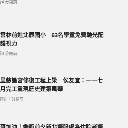
條
4 分鐘前
雲林前進北辰國小 63名學童免費驗光配
護視力
聞
3 分鐘前
里慈護宮修復工程上梁 侯友宜：一一七
月完工重現歷史建築風華
郵報
11 分鐘前
哥加油！端節前夕新北榮服處為住院老榮