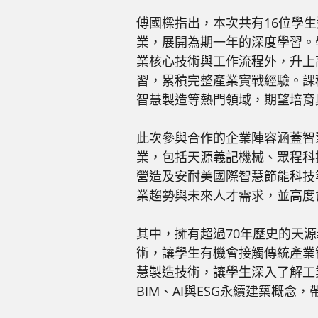
傅國樑指出，本次共有16位學
業，展開為期一年的深度學習。
業核心技術與工作流程外，升上
習，累積完整產業實戰經驗。課
智慧製造等熱門領域，期望培育
此次參與合作的企業陣容涵蓋智
業，包括天源義記機械、眾程科
營造及安耐美國際智慧節能科技
業趨勢與未來人才需求，並高度
其中，擁有超過70年歷史的天
術，讓學生有機會接觸傳統產業
慧製造技術，讓學生深入了解工
BIM、AI與ESG永續建築概