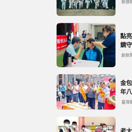
新頭
點亮
鏡守
創新
金包
年八
臺灣
老大