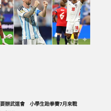
要辦武道會 小學生跆拳賽7月來戰