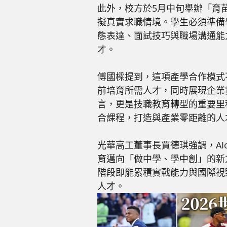
此外，校方於5月中旬舉辦「育
擬真實求職情境。學生必須準備
態表達、面試技巧與職場溝通能
才。
傅國樑提到，這項產學合作模式
前培育所需人才，同時展現企業
言，更是技職教育轉型的重要里
合課程，打造與產業零距離的人
光華高工董事長賈德琪強調，AI
育邁向「做中學、學中創」的新
階段即能累積實戰能力與國際視
人才。