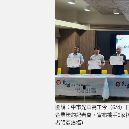
圖說：中市光華高工今（6/4）
企業簽約記者會，宣布攜手6家
者張亞痕攝）