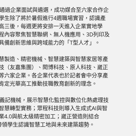
生通過企業面試與遴選，成功媒合至六家合作企
學生除了將於暑假進行4週職場實習，認識產
高三後，每週更將安排一天進入企業實地學
程內容聚焦智慧聯網、無人機應用、3D列印及
具備創新思維與跨域能力的「T型人才」。
慧製造、精密機械、智慧建築與智慧家居等產
技（友嘉集團）、閎博科技、原人科技、崴正
等六家企業。各企業代表也於記者會中分享產
肯定光華高工推動技職教育創新的理念。
源義記機械，展示智慧化監控與數位化熱處理技
智慧轉型實務；眾程科技則導入生成式AI與智
業4.0與航太級精密加工；崴正營造則結合
念，帶領學生認識智慧工地與未來建築趨勢。