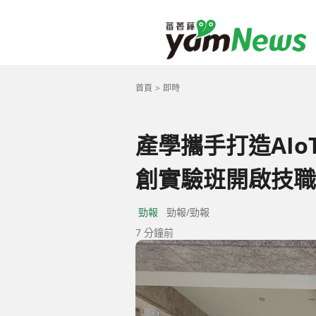
首頁
即時
產學攜手打造AI
創實驗班開啟技職
勁報
勁報/勁報
7 分鐘前