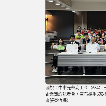
圖說：中市光華高工今（6/4）
企業簽約記者會，宣布攜手6家
者張亞痕攝）