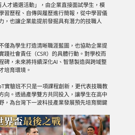
苗人才遴選活動」，由企業直接面試學生，模
學習歷程、自傳與履歷進行簡報，從中學習儀
力，也讓企業能提前發掘具有潛力的技職人
不僅為學生打造清晰職涯藍圖，也協助企業提
實踐社會責任（CSR）的具體行動。對學校而
程碑，未來將持續深化AI、智慧製造與跨域整
才培育環境。
oT實驗班不只是一項課程創新，更代表技職教
方向。透過產學雙方共同投入，讓學生在高中
野，為台灣下一波科技產業發展預先培育關鍵