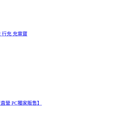
帶線 行充 充電寶
廠直營 PC獨家販售】