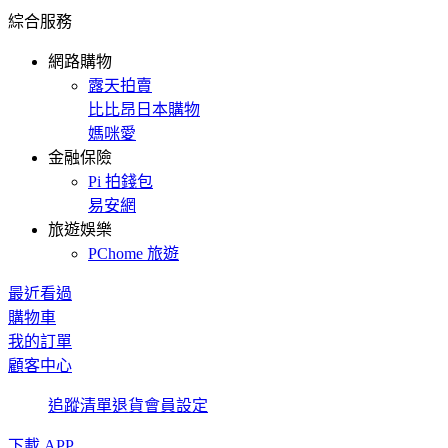
綜合服務
網路購物
露天拍賣
比比昂日本購物
媽咪愛
金融保險
Pi 拍錢包
易安網
旅遊娛樂
PChome 旅遊
最近看過
購物車
我的訂單
顧客中心
追蹤清單
退貨
會員設定
下載 APP