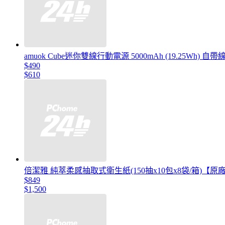
amuok Cube迷你雙線行動電源 5000mAh (19.25Wh) 自
$490
$610
倍潔雅 純萃柔感抽取式衛生紙(150抽x10包x8袋/箱)【原
$849
$1,500