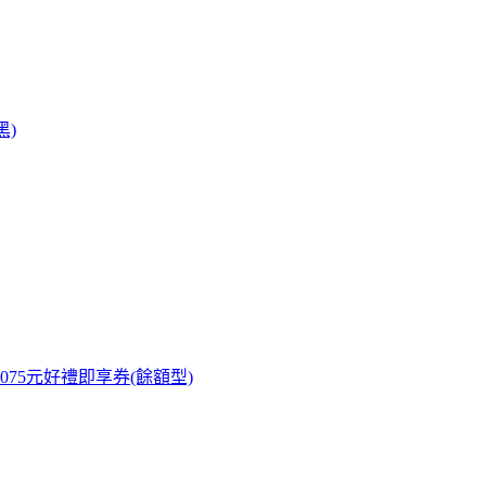
黑)
康 5075元好禮即享券(餘額型)