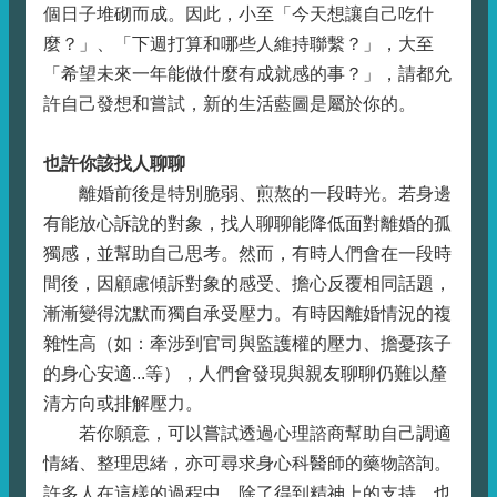
個日子堆砌而成。因此，小至「今天想讓自己吃什
麼？」、「下週打算和哪些人維持聯繫？」，大至
「希望未來一年能做什麼有成就感的事？」，請都允
許自己發想和嘗試，新的生活藍圖是屬於你的。
也許你該找人聊聊
離婚前後是特別脆弱、煎熬的一段時光。若身邊
有能放心訴說的對象，找人聊聊能降低面對離婚的孤
獨感，並幫助自己思考。然而，有時人們會在一段時
間後，因顧慮傾訴對象的感受、擔心反覆相同話題，
漸漸變得沈默而獨自承受壓力。有時因離婚情況的複
雜性高（如：牽涉到官司與監護權的壓力、擔憂孩子
的身心安適...等），人們會發現與親友聊聊仍難以釐
清方向或排解壓力。
若你願意，可以嘗試透過心理諮商幫助自己調適
情緒、整理思緒，亦可尋求身心科醫師的藥物諮詢。
許多人在這樣的過程中，除了得到精神上的支持，也