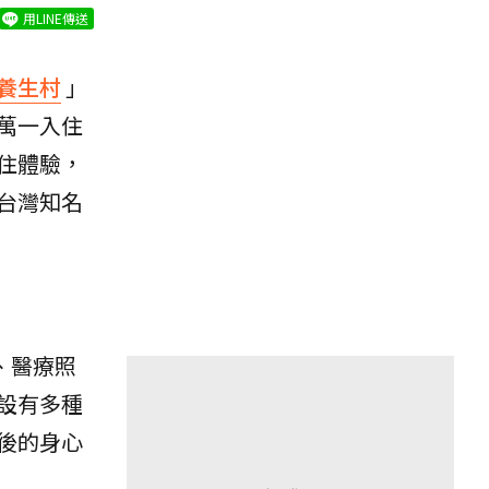
用LINE傳送
養生村
」
萬一入住
住體驗，
台灣知名
生、醫療照
設有多種
後的身心