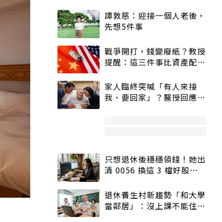
譚敦慈：迎接一個人老後，
先想5件事
戰爭開打，錢變廢紙？教授
提醒：這三件事比資產配置
更重要！
家人臨終突喊「有人來接
我、要回家」？醫授回應方
式快學：避免抱憾終生
只想退休後穩穩領錢！她出
清 0056 換這 3 檔好股：
股價高點照樣買
退休養生村新趨勢「和大學
當鄰居」：沒上課不能住、
宿舍變養老房