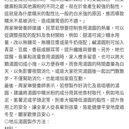
鏈澱粉與其他澱粉的不同之處，就在於會產生較強的黏性，
這就是為什麼糯米的黏性比一般的白米強的原因，進而導致
糯米不易被消化，造成腸胃道的不適。」
周家琳營養師建議，民眾若想要控制食用湯圓的熱量，可以
從調整搭配的配料及食材開始，例如：甜湯可減少糖水用
量，改以無糖茶、無糖豆漿或是牛奶搭配；鹹湯圓則可加入
青菜、豆腐、香菇或銀耳等，提升纖維與營養。另外，她也
提醒，長輩和孩童食用湯圓時，家人應多留意，也可以將大
顆湯圓切成小塊，以方便吞嚥。而食用湯圓的時間盡量為白
天，以免影響夜間消化，或是大家吃完湯圓後一起出門散散
步，不僅幫助消化，也能增加家庭互動。
最後，周家琳營養師表示，若想製作好消化及易咀嚼的湯
圓，建議將湯圓中糯米粉的成分用其他食材取代，例如地瓜
泥、紫薯泥或芋頭泥等，則會大幅降低湯圓的黏性，提升食
用上的安全，讓全家人從長輩到孩童，皆能健康平安地度過
冬至，闔家歡樂且安心。
◎地瓜湯圓製作方法：
材料：