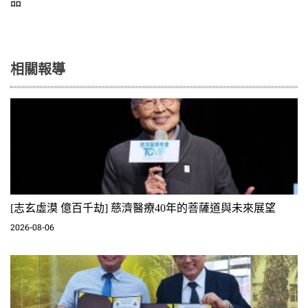
品
覽
相關報導
[志玄虛漠 億百千劫] 慈濟醫療40年的菩薩道與未來展望
2026-08-06