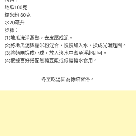
地瓜100克
糯米粉 60克
水20毫升
步驟：
(1)地瓜洗淨蒸熟，去皮壓成泥。
(2)將地瓜泥與糯米粉混合，慢慢加入水，揉成光滑麵團。
(3)將麵團搓成小球，放入滾水中煮至浮起即可。
(4)根據喜好搭配無糖豆漿或低糖糖水食用。
冬至吃湯圓為傳統習俗。