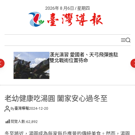
S
2026年 8 月6日 / 星期四
k
i
p
t
臺
o
灣
M
S
c
導
e
e
o
報
n
a
漢光演習 愛國者、天弓飛彈進駐
n
u
r
雙北戰術位置待命
c
t
h
e
n
t
老幼健康吃湯圓 闔家安心過冬至
By
臺灣導報
2024-12-20
閱覽人數:
62,892
冬至將近，湯圓成為每家每戶應景的傳統美食。然而，湯圓