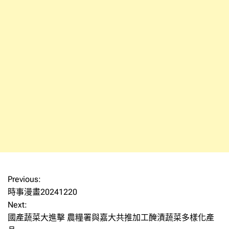
Previous:
文
時事漫畫20241220
章
Next:
國產蔬菜大進擊 農糧署與嘉大共推加工醃漬蔬菜多樣化產
導