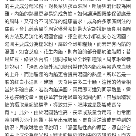
的主要成分糯米粉，對長輩與孩童來說，咀嚼與消化較為困
難，內餡的熱量更容易造成負擔。如何讓湯圓既能保留應景
的風味，又符合不同族群的健康需求，成為許多家庭關注的
焦點。台北慈濟醫院周家琳營養師帶大家認識健康食用湯圓
的方法及易消化的湯圓食譜，讓全家大小都能安心吃湯圓。
湯圓主要成分為糯米粉，屬於全榖雜糧類，而若是有內餡的
湯圓，如含芝麻、花生內餡，則內餡的部分屬於油脂類；若
是紅豆、綠豆沙內餡，則同樣屬於全穀雜糧類。周家琳營養
師說明：「湯圓及額外添加糖份製作的內餡都容易造成血糖
的上升，而油脂類的內餡更會提高湯圓的熱量。所以若是一
般的紅白小湯圓，建議一天食用最多二十顆，這樣的熱量相
當於半碗白飯，若為內餡湯圓，兩顆即可達到同等熱量，需
注意控制份量。而孩童若食用過量的湯圓內餡，容易讓精製
糖的攝取量超過標準，導致蛀牙、肥胖或是影響成長發
育。」此外，由於湯圓黏性高，長輩或孩童食用時，也常面
臨咀嚼與消化困難，甚至出現脹氣、胃食道逆流或是噎到的
情況。周家琳營養師說明：「湯圓黏性高的原因，源自於它
的主要成份為糯米粉。糯米粉屬於澱粉中的支鏈澱粉。而支