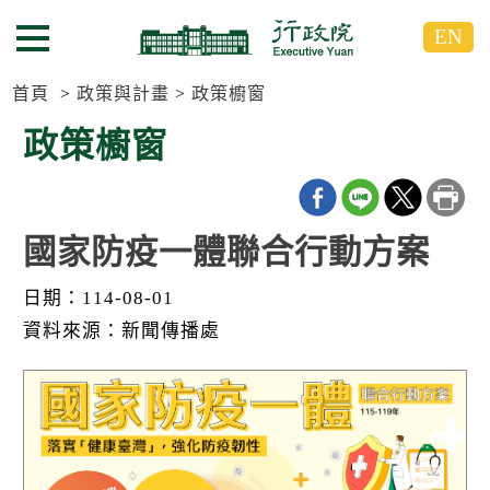
跳
跳
EN
到
到
選單按鈕
主
主
要
要
首頁
政策與計畫
政策櫥窗
內
內
政策櫥窗
容
容
區
區
塊
塊
G
o
國家防疫一體聯合行動方案
T
o
日期：114-08-01
C
e
資料來源：新聞傳播處
n
t
e
r
b
l
o
c