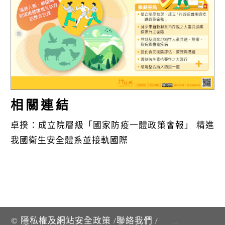
k
相關連結
卓揆：成立院層級「國家防疫一體政策會報」 精進
我國衛生安全體系並接軌國際
©
隱私權及網站安全政策
/
聯絡我們
/