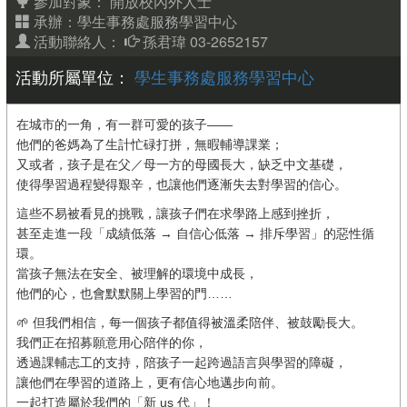
參加對象：
開放校內外人士
承辦：學生事務處服務學習中心
活動聯絡人：
孫君瑋 03-2652157
活動所屬單位：
學生事務處服務學習中心
在城市的一角，有一群可愛的孩子——
他們的爸媽為了生計忙碌打拼，無暇輔導課業；
又或者，孩子是在父／母一方的母國長大，缺乏中文基礎，
使得學習過程變得艱辛，也讓他們逐漸失去對學習的信心。
這些不易被看見的挑戰，讓孩子們在求學路上感到挫折，
甚至走進一段「成績低落 → 自信心低落 → 排斥學習」的惡性循
環。
當孩子無法在安全、被理解的環境中成長，
他們的心，也會默默關上學習的門……
🌱 但我們相信，每一個孩子都值得被溫柔陪伴、被鼓勵長大。
我們正在招募願意用心陪伴的你，
透過課輔志工的支持，陪孩子一起跨過語言與學習的障礙，
讓他們在學習的道路上，更有信心地邁步向前。
一起打造屬於我們的「新 us 代」！