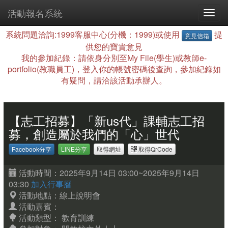
活動報名系統
系統問題洽詢:1999客服中心(分機：1999)或使用
提
意見信箱
供您的寶貴意見
我的參加紀錄：請依身分別至My File(學生)或教師e-
portfolio(教職員工)，登入你的帳號密碼後查詢，參加紀錄如
有疑問，請洽該活動承辦人。
【志工招募】「新us代」課輔志工招
募，創造屬於我們的「心」世代
Facebook分享
LINE分享
取得網址
取得QrCode
活動時間：2025年9月14日 03:00~2025年9月14日
03:30
加入行事曆
活動地點：線上說明會
活動嘉賓：
活動類型： 教育訓練