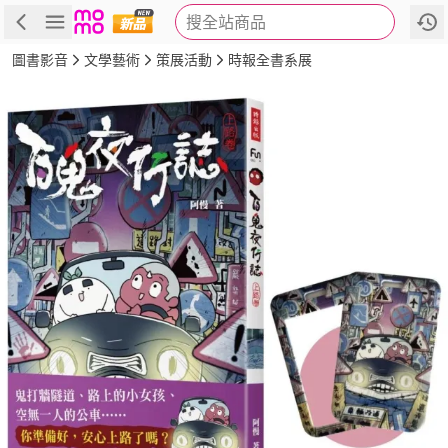
搜全站商品
商品
評價
簡介
詳細資訊
推薦
圖書影音
文學藝術
策展活動
時報全書系展