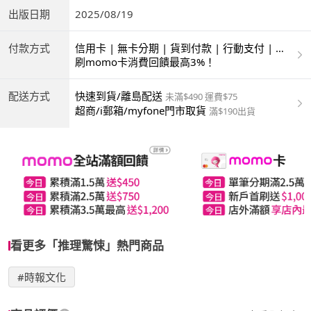
出版日期
2025/08/19
付款方式
信用卡 | 無卡分期 | 貨到付款 | 行動支付 | 超
商付款 | ATM | 銀聯卡
刷momo卡消費回饋最高3%！
配送方式
快速到貨/離島配送
未滿$490 運費$75
超商/i郵箱/myfone門市取貨
滿$190出貨
看更多「推理驚悚」熱門商品
#時報文化