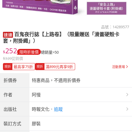
品號：
14289577
百鬼夜行誌【上路卷】（限量贈送「滑蓋硬殼卡
套，附掛繩」）
252
$
限時折後價
總銷量>50
$
320
促銷價
最高享75折
滿899元再享9折
現折
現折
活動賣場
折價券
特惠商品，不適用折價券
作者
阿慢
出版社
時報文化
．
追蹤
裝訂方式
膠裝