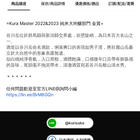
商品描述
保存/商品詳情
優惠價格/贈品
訂購/配送/運費
=Kura Master 2022&2023 純米大吟釀部門 金賞=
谷川岳位於群馬縣與新潟縣交界處，岩壁陡峭，為日本百大名山之
一。
酒造以谷川岳命名酒款，俐落爽口的表現如男子漢，將壯麗山岳矗
立於大自然中的形象表露無遺。 
似白桃純淨香氣，入口滑順，酒體飽滿，口感微辛口且帶有膨脹感
的旨味，尾韻毫不拖泥帶水，清澈酒質宛若谷川岳般山清水秀。
＊＊＊＊＊＊
任何問題歡迎至官方LINE@詢問小編
https://lin.ee/BrM8GQn
@kurisake