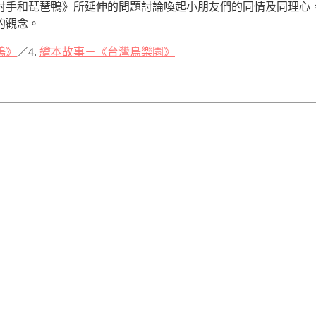
射手和琵琶鴨》所延伸的問題討論喚起小朋友們的同情及同理心
的觀念。
鴨》
／4.
繪本故事－《台灣鳥樂園》