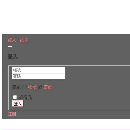
登入
/
註冊
登入
忘記了?
帳號
或
密碼
記得我
註冊