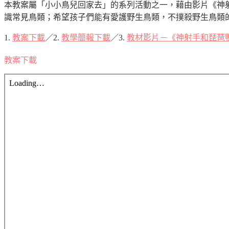
本教案屬「小小鳥兒回家去」的系列活動之一，藉由影片《神
識常見鳥類；希望孩子們能有愛護野生鳥類，不撲殺野生鳥類
1.
教案下載
／2.
教學簡報下載
／3.
教材影片－《
神射手和
琵琶
教案下載