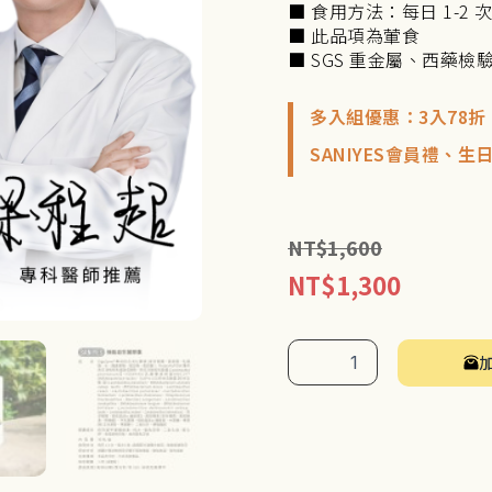
■ 食用方法：每日 1-2 次
■ 此品項為葷食
■ SGS 重金屬、西藥檢
多入組優惠：3入78折
SANIYES會員禮、
NT$
1,600
NT$
1,300
【順
暢
對
策】
專
利
機
能