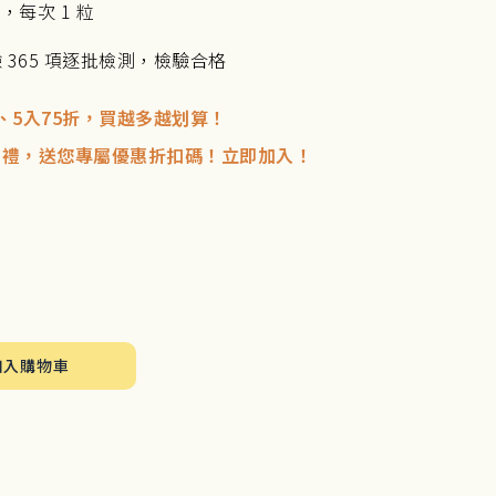
，每次 1 粒
驗 365 項逐批檢測，檢驗合格
、5入75折，買越多越划算！
生日禮，送您專屬優惠折扣碼！立即加入！
加入購物車