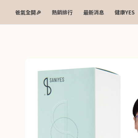
跳
爸氣全開🎉
熱銷排行
最新消息
健康YES
至
主
要
內
容