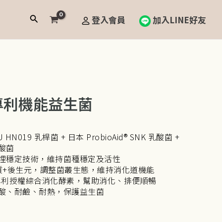
搜
登入會員
加入LINE好友
尋
專利機能益生菌
N019 乳桿菌 + 日本 ProbioAid® SNK 乳酸菌 +
乳酸菌
埋穩定技術，維持菌種穩定及活性
質+後生元，調整菌叢生態，維持消化道機能
e® 專利授權綜合消化酵素，幫助消化、排便順暢
酸、耐鹼、耐熱，保護益生菌