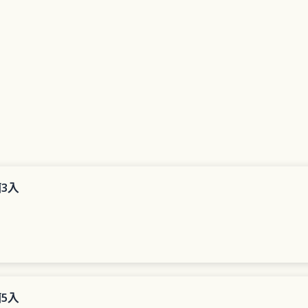
益
生
菌
數
量
3入
5入