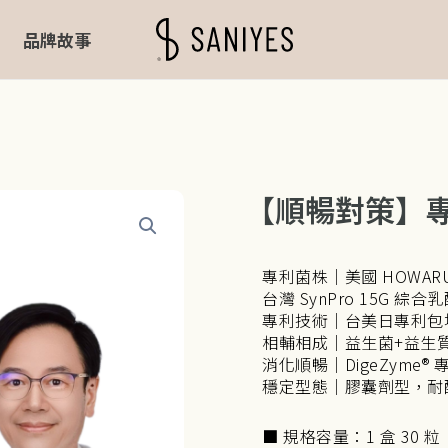
品牌故事
【順暢對策】
專利菌株｜美國 HOWARU H
台灣 SynPro 15G 綜合
專利技術｜台美日專利包
相輔相成｜益生菌+益生
消化順暢｜DigeZym
穩定型態｜膠囊劑型，耐
■ 規格容量：1 盒 30 粒