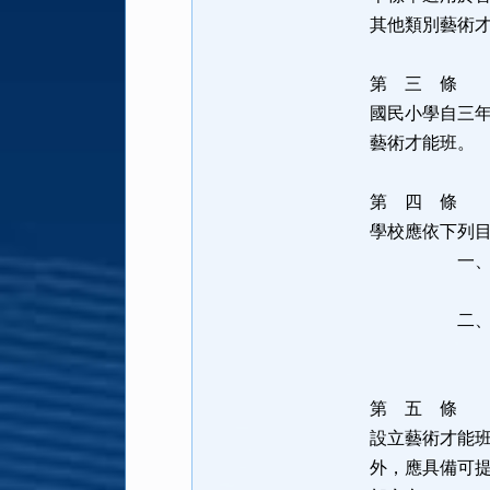
其他類別藝術
第 三 
國民小學自三
藝術才能班。
第 四 
學校應依下列
一、培育具
導其適性發
二、增進前
以涵養學
第 五 
設立藝術才能
外，應具備可