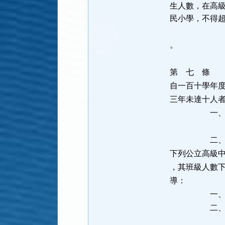
生人數，在高
民小學，不得
。
第 七 
自一百十學年
三年未達十人
一、學校應
其辦學
二、各該主
下列公立高級
，其班級人數
導：
一、偏遠地
二、非屬前