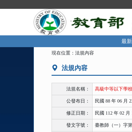
跳
到
主
要
內
容
區
最新
塊
:::
現在位置：
法規內容
法規內容
法規名稱：
高級中等以下學
公發布日：
民國 88 年 06 月 2
修正日期：
民國 112 年 02 月 
發文字號：
臺教師（一）字第11