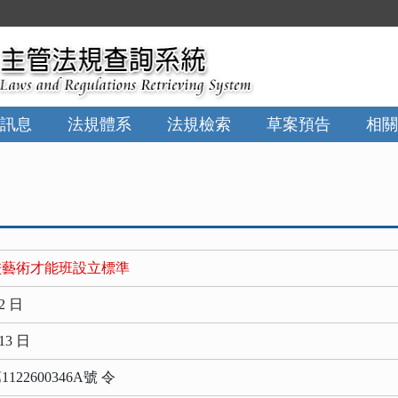
:::
訊息
法規體系
法規檢索
草案預告
相關
校藝術才能班設立標準
2 日
13 日
22600346A號 令