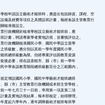
校申請設立藝術才能班時，應提出包括師資、課程、空
、設備及經費等項目之具體設班計畫，報經各該主管教育行
機關核准後設立。
行政機關於核准學校設立藝術才能班前，應
設班計畫，聘請專家學者實地訪視，並審慎評估之。
行政機關核准國民小學、國民中學設立當學
班之班級數，應分別以其前一學年度國民小學、
才能班總班級數為限。但經專業評估因教育資源
段銜接必要，得在該直轄市、縣（市）前一學年
國民中學各該教育階段總班級數百分之三範圍內，
定增設國民小學、國民中學藝術才能班總班
市、縣（市）主管教育行政機關或本部主管學校，
度前一年七月三十一日前，準用第一項及第二項
班計畫及實地訪視結果，報本部核定，始得辦理。
度起六學年內，逐年調降藝術才能班每班學