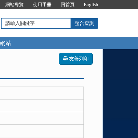
網站導覽
使用手冊
回首頁
English
請
整合查詢
輸
入
網站
關
鍵
字
友善列印