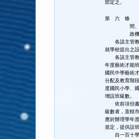
部定之。
第 六 條
學
間
政
各該主管教育
就學校提出之
各該主管教育
年度藝術才能
國民中學藝術
分配及教育階
度國民小學、
增設班級數。
依前項但書規
級數者，直轄
應於辦理學年
規定，提供設
自一百十學年