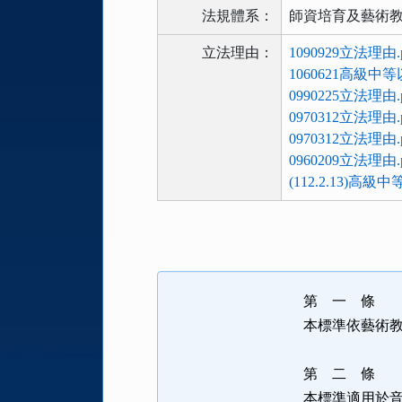
法規體系：
師資培育及藝術
立法理由：
1090929立法理由.p
1060621高級
0990225立法理由.p
0970312立法理由.p
0970312立法理由.p
0960209立法理由.p
(112.2.13
法
規
功
能
第 一 
按
本標準依藝術
鈕
區
第 二 
本標準適用於