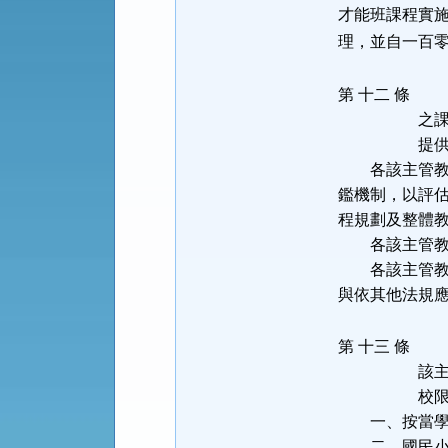
才能班課程實
理，並自一百
第 十二 條
各
之
提
各該主管教育
鑑機制，以評
程規劃及整體
各該主管教育
各該主管教育
與依其他法規
第 十三 條
學
該
校
一、
按當
二、
國民