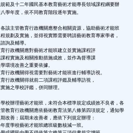
施規範及十二年國民基本教育藝術才能專長領域課程綱要辦
零八學年度，依不同教育階段逐年實施。
該主管教育行政機關應整合相關資源，協助藝術才能班
課程規劃及實施，並得視實際需要聘請藝術教育專家學者，
供諮詢及輔導。
行政機關應對藝術才能班建立並實施課程評
估課程實施及相關推動措施成效，並作為督導課
教學環境改善之重要依據。
行政機關得視需要對藝術才能班進行輔導訪視。
行政機關得就前二項課程評鑑及輔導訪視，
應實施之學校評鑑，併同辦理。
校辦理藝術才能班，未符合本標準規定或績效不良者，各
主管教育行政機關應依藝術教育法第八條第四項規定，通知學
限期改善；屆期未改善者，應依下列規定辦理：
學年度學校藝術才能班總班級數核減一班。
小學或國民中學不得依第六條第三項但書規定增班。