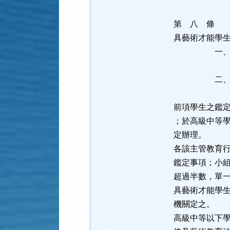
第 八 
具藝術才能學
一、各該藝
現之具
二、參加政
競賽表現
前項學生之鑑
；於高級中等
定辦理。
各該主管教育
鑑定事項；小
超過半數，單
具藝術才能學
機關定之。
高級中等以下