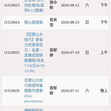
形意拳-五行
周中
1152S023
內壯樁功(延
2026-09-12
六
下午
勲
到9/12開課)
曾英
1152S024
靜心與放鬆
2026-08-23
日
下午
雪
【亞歷山大
技巧】更省
力的使用自
己：站姿、
張郁
1152S025
2026-07-19
日
上午
走路足部探
婷
索課程(改為
7/19(日)9:30-
12:30)
亞歷山大技
巧與達特基
張郁
1152S026
礎動作探索
2026-07-11
六
晚上
婷
(Dart
procedures)
傳統射箭初