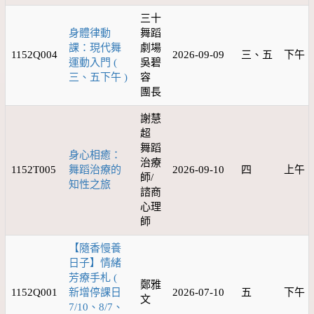
三十
身體律動
舞蹈
課：現代舞
劇場
1152Q004
2026-09-09
三、五
下午
運動入門 (
吳碧
三、五下午 )
容
團長
謝慧
超
舞蹈
身心相癒：
治療
1152T005
舞蹈治療的
2026-09-10
四
上午
師/
知性之旅
諮商
心理
師
【隨香慢養
日子】情緒
芳療手札 (
鄭雅
1152Q001
新增停課日
2026-07-10
五
下午
文
7/10、8/7、