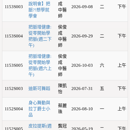
說明會】把
成
1153S003
2026-09-08
二
下午
脈?!想學就
中醫
學會
師
把脈增健康:
侯俊
從零開始學
成
1153S004
2026-09-29
二
下午
把脈(週二下
中醫
午)
師
把脈增健康:
侯俊
從零開始學
成
1153S005
2026-10-03
六
上午
把脈(週六上
中醫
午)
師
陳凱
1152S003
迪斯可舞蹈
2026-07-31
五
下午
怡
身心舞動與
蔡麗
1152S004
拉丁爵士小
2026-08-10
一
上午
珠
品
皮拉提斯(週
龔冠
1152S005
2026-05-19
二
下午