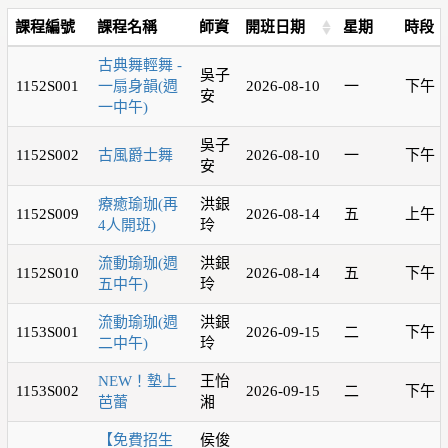
課程編號
課程名稱
師資
開班日期
星期
時段
古典舞輕舞 -
吳子
1152S001
一扇身韻(週
2026-08-10
一
下午
安
一中午)
吳子
1152S002
古風爵士舞
2026-08-10
一
下午
安
療癒瑜珈(再
洪銀
1152S009
2026-08-14
五
上午
4人開班)
玲
流動瑜珈(週
洪銀
1152S010
2026-08-14
五
下午
五中午)
玲
流動瑜珈(週
洪銀
1153S001
2026-09-15
二
下午
二中午)
玲
NEW！墊上
王怡
1153S002
2026-09-15
二
下午
芭蕾
湘
【免費招生
侯俊