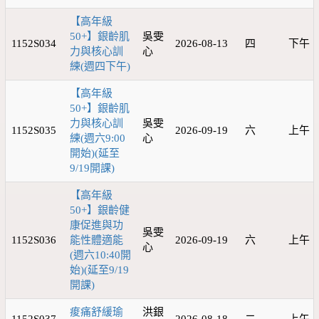
【高年級
50+】銀齡肌
吳雯
1152S034
2026-08-13
四
下午
力與核心訓
心
練(週四下午)
【高年級
50+】銀齡肌
力與核心訓
吳雯
1152S035
2026-09-19
六
上午
練(週六9:00
心
開始)(延至
9/19開課)
【高年級
50+】銀齡健
康促進與功
吳雯
1152S036
能性體適能
2026-09-19
六
上午
心
(週六10:40開
始)(延至9/19
開課)
痠痛舒緩瑜
洪銀