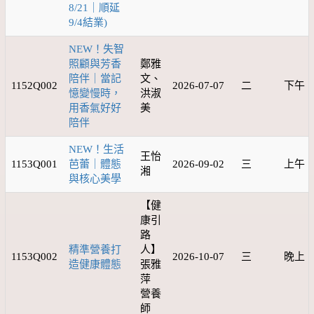
8/21｜順延
9/4結業)
NEW！失智
照顧與芳香
鄭雅
陪伴｜當記
文、
1152Q002
2026-07-07
二
下午
憶變慢時，
洪淑
用香氣好好
美
陪伴
NEW！生活
王怡
1153Q001
芭蕾｜體態
2026-09-02
三
上午
湘
與核心美學
【健
康引
路
精準營養打
人】
1153Q002
2026-10-07
三
晚上
造健康體態
張雅
萍
營養
師