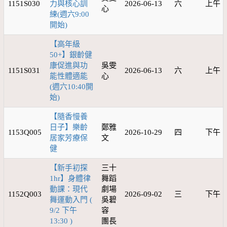
1151S030
力與核心訓
2026-06-13
六
上午
心
練(週六9:00
開始)
【高年級
50+】銀齡健
康促進與功
吳雯
1151S031
2026-06-13
六
上午
能性體適能
心
(週六10:40開
始)
【隨香慢養
日子】樂齡
鄭雅
1153Q005
2026-10-29
四
下午
居家芳療保
文
健
【新手初探
三十
1hr】身體律
舞蹈
動課：現代
劇場
1152Q003
2026-09-02
三
下午
舞運動入門 (
吳碧
9/2 下午
容
13:30 )
團長