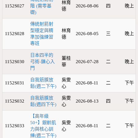
林育
1152S027
階 (需零基
2026-08-06
四
晚上
德
礎)
傳統射箭射
型穩定與精
林育
1152S028
2026-08-05
三
晚上
準加強練習
德
專班
日本四半的
董桂
1152S030
弓術-鍊心入
2026-07-28
二
晚上
華
門
自我筋膜放
吳雯
1152S031
2026-08-11
二
下午
鬆(週二下午)
心
自我筋膜放
吳雯
1152S032
2026-08-13
四
下午
鬆(週四下午)
心
【高年級
50+】銀齡肌
吳雯
1152S033
2026-08-11
二
下午
力與核心訓
心
練(週二下午)