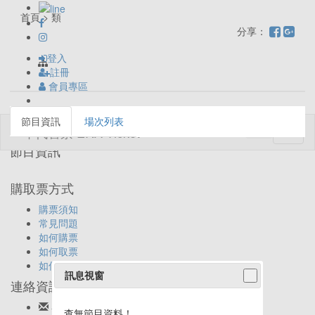
首頁 > 類
分享：
登入
註冊
會員專區
節目資訊
場次列表
Toggl
naviga
節目資訊
購取票方式
購票須知
常見問題
如何購票
如何取票
如何退票
訊息視窗
連絡資訊
客服信箱:
ticket@eracom.com.tw
查無節目資料！