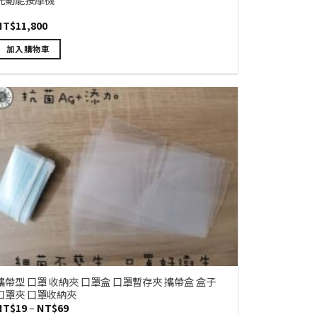
選
NT$
11,800
擇
選
加入購物車
項
攜帶型 口罩 收納夾 口罩盒 口罩暫存夾 攜帶盒 盒子
口罩夾 口罩收納夾
價
NT$
19
–
NT$
69
格