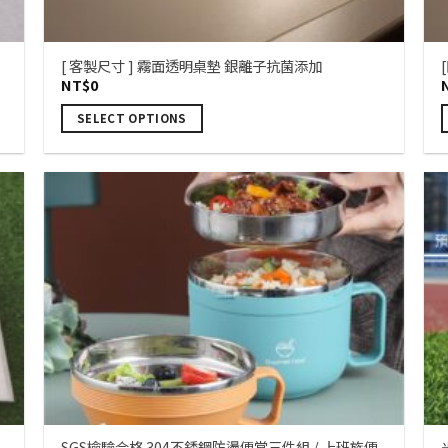
[ 客製尺寸 ] 霧面透明桌墊 銀離子抗菌添加
NT$
0
SELECT OPTIONS
SGS檢驗合格 304不銹鋼防燙便當三件組 / 上班族便