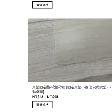
選
選擇規格
項
此
產
品
有
多
種
款
式。
可
在
產
品
頁
面
桌墊固定貼-軟性矽膠 [固定桌墊不跑位 只黏桌墊 不
黏桌面]
選
價
NT$
45
–
NT$
95
擇
格
範
選
選擇規格
圍：
項
NT$45
此