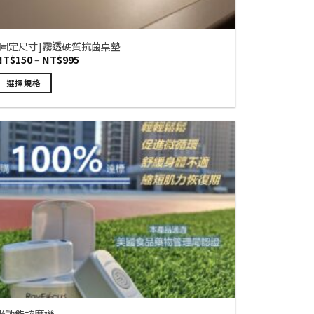
[固定尺寸]霧透硬質抗菌桌墊
價
NT$
150
–
NT$
995
格
範
選擇規格
圍：
NT$150
此
到
產
NT$995
品
有
多
種
款
式。
可
在
產
品
頁
面
光動能按摩機