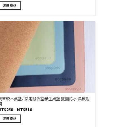
範
選擇規格
圍：
NT$19
此
到
產
NT$69
品
有
多
種
款
式。
可
在
產
品
頁
面
皮革軟木桌墊/ 家用辦公室學生桌墊 雙面防水 柔軟耐
用
選
價
NT$
250
–
NT$
510
擇
格
範
選
選擇規格
圍：
項
NT$250
此