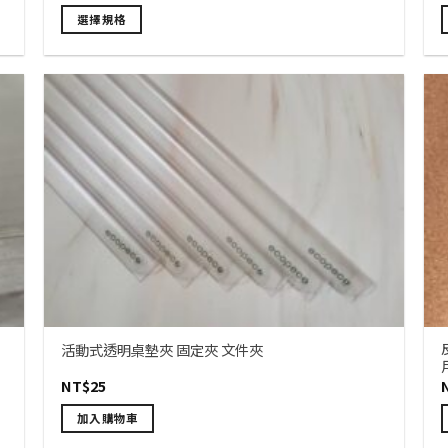
範
選
選擇規格
圍：
項
NT$55
此
到
產
NT$85
品
有
多
種
款
式。
可
在
產
品
頁
面
活動式透明桌墊夾 固定夾 文件夾
選
NT$
25
擇
選
加入購物車
項