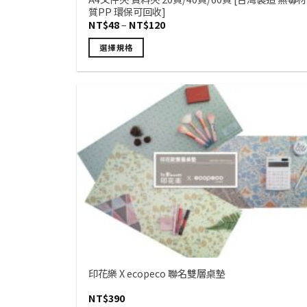
質PP 環保可回收]
價
NT$
48
–
NT$
120
格
範
選擇規格
圍：
NT$48
此
到
產
NT$120
品
有
多
種
款
式。
可
在
產
品
頁
面
印花樂 X ecopeco 聯名雙層桌墊
選
NT$
390
擇