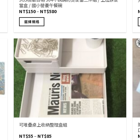
當盒 / 國小營養午餐碗
價
NT$
150
–
NT$
580
格
範
選擇規格
圍：
NT$150
此
到
產
NT$580
品
有
多
種
款
式。
可
在
產
品
頁
面
可堆疊桌上收納整理盒組
選
價
NT$
55
–
NT$
85
擇
格