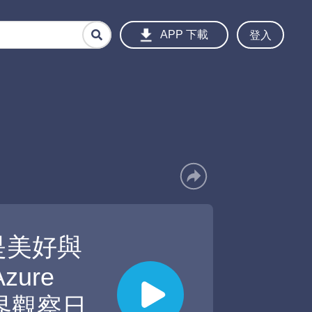
登入
APP 下載
是美好與
ure
靈界觀察日