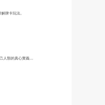
詳解牌卡玩法。
自己人類的真心實義…