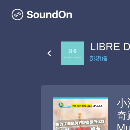
LIBRE
彭瀞儀
小
奇
M