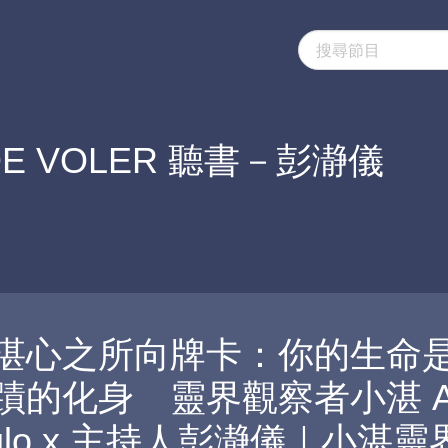
 DE VOLER 聽書－彭瀞儀
湛心之所向牌卡：你的生命
蹟的化身 靈界觀察者小湛 Az
ulo x 主持人彭瀞儀｜小湛