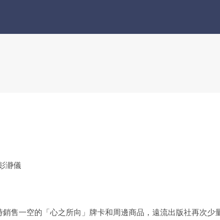
人彭瀞儀
時銷售一空的「心之所向」牌卡和周邊商品，遠流出版社再次少