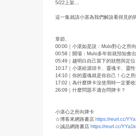
5/22上架…
這一集就請小湛為我們解說看得見的
章節、
00:00｜小湛如是說：Mulo對心之
00:58｜開場：Mulo多年前就預
05:49｜越明白自己當下的狀態與
10:17｜小湛給源頭卡、靈魂卡、靈
14:10｜你的靈魂就是你自己！心
17:02｜為什麼牌卡沒使用時一定要
26:09｜什麼問題不適合問牌卡？
小湛心之所向牌卡
☆博客來網路書店
https://reurl.cc/YY
☆誠品網路書店
https://reurl.cc/YYa1