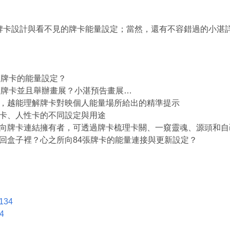
牌卡設計與看不見的牌卡能量設定；當然，還有不容錯過的小湛
所向牌卡的能量設定？
知會出牌卡並且舉辦畫展？小湛預告畫展…
定位，越能理解牌卡對映個人能量場所給出的精準提示
性卡、人性卡的不同設定與用途
之所向牌卡連結擁有者，可透過牌卡梳理卡關、一窺靈魂、源頭和
收回盒子裡？心之所向84張牌卡的能量連接與更新設定？
a134
k4