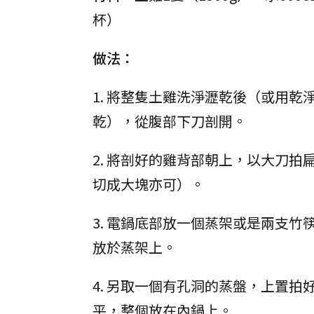
杯）
做法：
1. 將整隻土雞洗淨瀝乾後（或用乾
乾），從腹部下刀剖開。
2. 將剖好的雞背部朝上，以大刀拍
切成大塊亦可）。
3. 電鍋底部放一個蒸架或是兩支竹
放於蒸架上。
4. 另取一個有孔洞的蒸盤，上置拍
平，整個放在內鍋上。