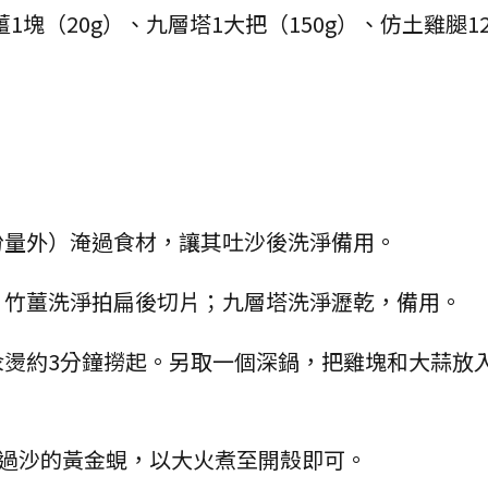
薑1塊（20g）、九層塔1大把（150g）、仿土雞腿12
（份量外）淹過食材，讓其吐沙後洗淨備用。
頭；竹薑洗淨拍扁後切片；九層塔洗淨瀝乾，備用。
鍋汆燙約3分鐘撈起。另取一個深鍋，把雞塊和大蒜放
入吐過沙的黃金蜆，以大火煮至開殼即可。