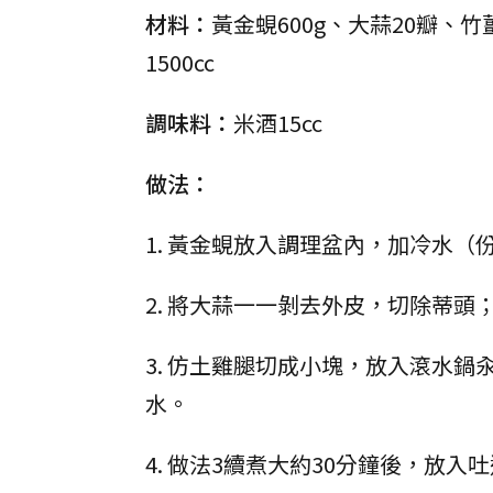
材料：
黃金蜆600g、大蒜20瓣、竹
1500cc
調味料：
米酒15cc
做法：
1. 黃金蜆放入調理盆內，加冷水
2. 將大蒜一一剝去外皮，切除蒂
3. 仿土雞腿切成小塊，放入滾水
水。
4. 做法3續煮大約30分鐘後，放