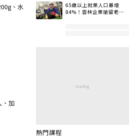
65歲以上就業人口暴增
00g、水
84%！雲林企業搶留老員
工：穩定性高、經驗豐富
入、加
熱門課程