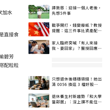
譚敦慈：迎接一個人老後，
次加水
先想5件事
戰爭開打，錢變廢紙？教授
提醒：這三件事比資產配置
是直接食
更重要！
家人臨終突喊「有人來接
我、要回家」？醫授回應方
式快學：避免抱憾終生
喻碧芳
搭配粒粒
只想退休後穩穩領錢！她出
清 0056 換這 3 檔好股：
股價高點照樣買
退休養生村新趨勢「和大學
當鄰居」：沒上課不能住、
宿舍變養老房