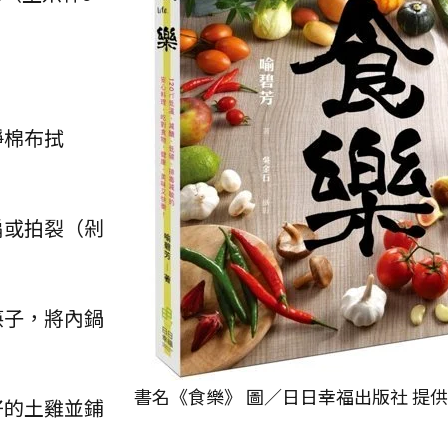
淨棉布拭
扁或拍裂（剁
筷子，將內鍋
書名《食樂》 圖／日日幸福出版社 提供
好的土雞並鋪