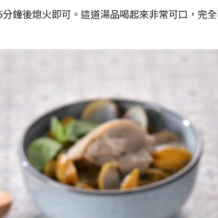
煮約5分鐘後熄火即可。這道湯品喝起來非常可口，完