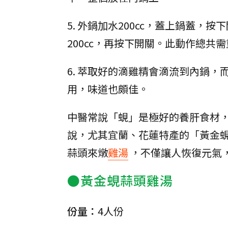
5. 外鍋加水200cc，蓋上鍋蓋
200cc，再按下開關。此動作總共需
6. 萃取好的滴雞精會滴流到內鍋
用，味道也頗佳。
中醫常說「蜆」是極好的養肝食材
說，尤其宜蘭、花蓮特產的「黃金
蒜頭來燉
雞湯
，不僅讓人恢復元氣
●黃金蜆蒜頭雞湯
份量：
4人份