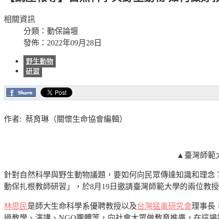
相關資訊
分類：
動保論壇
發佈：2022年09月28日
野生動物
研習
作者: 蔡育琳（關懷生命協會編輯）
▲臺灣師範
針對自然科學與野生動物議題，要如何向民眾傳達知識和理念？
動保扎根教師研習」，於8月19日邀請臺灣師範大學的兩位教
林思民
是師大生命科學系優聘教授以及
台灣猛禽研究會
理事長
過教學、演講、NGO團體等，向社會大眾做教育推廣，在這