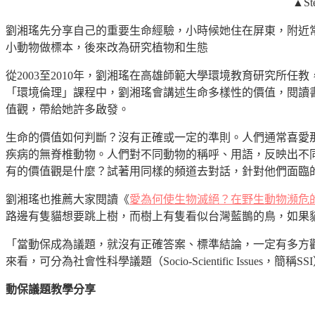
▲S
劉湘瑤先分享自己的重要生命經驗，小時候她住在屏東，附近
小動物做標本，後來改為研究植物和生態
從2003至2010年，劉湘瑤在高雄師範大學環境教育研究所
「環境倫理」課程中，劉湘瑤會講述生命多樣性的價值，閱讀
值觀，帶給她許多啟發。
生命的價值如何判斷？沒有正確或一定的準則。人們通常喜愛
疾病的無脊椎動物。人們對不同動物的稱呼、用語，反映出不
有的價值觀是什麼？試著用同樣的頻道去對話，針對他們面臨
劉湘瑤也推薦大家閱讀《
愛為何使生物滅絕？在野生動物瀕危
路邊有隻貓想要跳上樹，而樹上有隻看似台灣藍鵲的鳥，如果
「當動保成為議題，就沒有正確答案、標準結論，一定有多方
來看，可分為社會性科學議題（Socio-Scientific Issues，簡稱SSI
動保議題教學分享