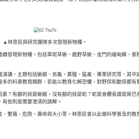
▲林思民與研究團隊多次發現新物種。
陸續發現新物種，包括翠斑草蜥、鹿野草蜥、金門的緬甸蟒、泰雅
邀演講，主題包括蜥蜴、烏龜、異寵、猛禽、專業研究等，其中
最多的科普教育類群，若能以教育化解恐懼，對野保和動保都有
因素？有腳的就是蜥蜴，沒有腳的就是蛇？蛇是身體長還是尾巴
，有些則是需要澄清的誤解。
性、繁殖、危險、壽命與大小等。林思民會以此做科學普及的教