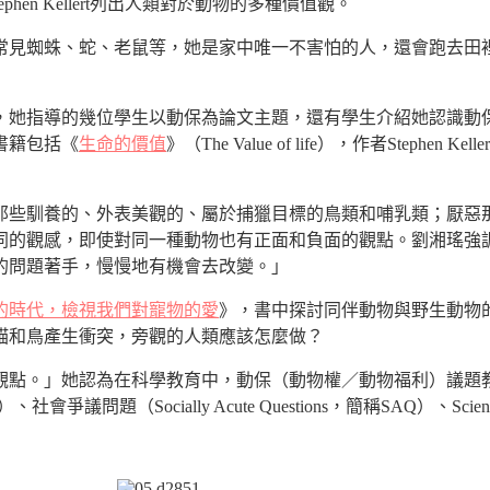
tephen Kellert列出人類對於動物的多種價值觀。
常見蜘蛛、蛇、老鼠等，她是家中唯一不害怕的人，還會跑去田
任教，她指導的幾位學生以動保為論文主題，還有學生介紹她認識
書籍包括《
生命的價值
》（The Value of life），作者Steph
那些馴養的、外表美觀的、屬於捕獵目標的鳥類和哺乳類；厭惡
同的觀感，即使對同一種動物也有正面和負面的觀點。劉湘瑤強
的問題著手，慢慢地有機會去改變。」
的時代，檢視我們對寵物的愛
》，書中探討同伴動物與野生動物
貓和鳥產生衝突，旁觀的人類應該怎麼做？
觀點。」她認為在科學教育中，動保（動物權／動物福利）議題
）、社會爭議問題（Socially Acute Questions，簡稱SAQ）、Scie