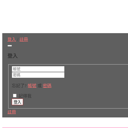
登入
/
註冊
登入
忘記了?
帳號
或
密碼
記得我
註冊