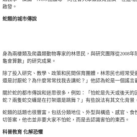
啟發。
蛇類的城市傳說
身為兩棲類及爬蟲類動物專家的林思民，與研究團隊從2008年
龜會算數」的研究成果。
除了投入研究、教學、政策和民間保育團體，林思民也經常受
還是討厭蛇？為什麼常常找我去講蛇？」他認為蛇是一個謠言
關於蛇的都市傳說和迷思很多，例如：「怕蛇是先天或後天的
蛇？兩隻蛇交纏是在打架還是跳舞？」有些說法有其文化背景
蛇類的話題也很豐富，包括分類地位、外型與構造、感官、食
切答案，他也並非要大家不怕蛇，而是去認識害怕的東西。
科普教育 化解恐懼