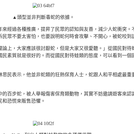
▲頭型並非判斷毒蛇的依據。
年來經過各種推廣，提昇了民眾的認知與友善，減少人蛇衝突。
訴民眾不要太害怕，也要說明蛇何時會攻擊、不開心，被蛇咬到
理論上，大家應該很討厭蛇，但是大家又很愛聽。」從國民對待
國民素質就是很好的。而從國民對待蛙類的態度，可以看到一個
林思民表示，他並非蛇類的狂熱保育人士，蛇跟人和平相處最重
中的百步蛇，被人舉報傷害保育類動物，其實不妨邀請遊客來認
民和恐慌來販售恐懼。