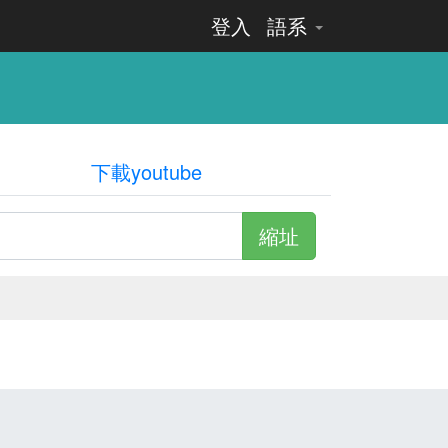
登入
語系
下載youtube
縮址