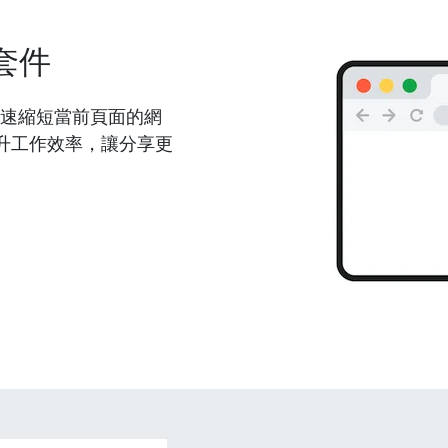
套件
能夠快速縮短當前頁面的網
升工作效率，讓分享更