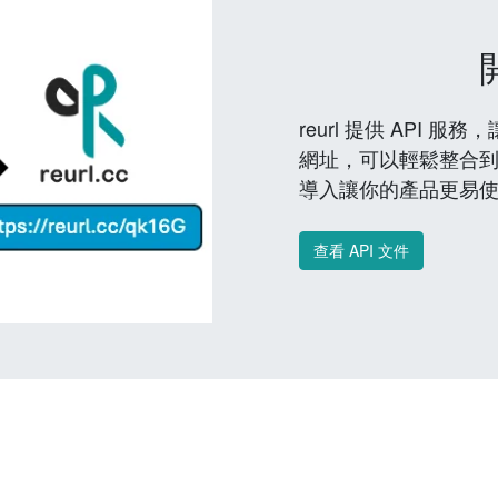
reurl 提供 API
網址，可以輕鬆整合
導入讓你的產品更易
查看 API 文件