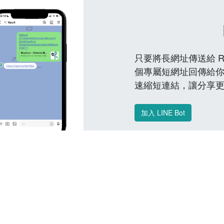
只要將長網址傳送給 Reu
個專屬短網址回傳給你
速縮短連結，讓分享
加入 LINE Bot
常見問題 FAQ