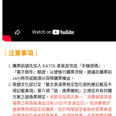
｜注意事項｜
購票前請先加入 KKTIX 會員並完成『手機號碼』、
『電子郵件』驗證，以便進行購票流程，建議在購票前
24小時完成驗證以保障購票權益。
根據文化部訂定『藝文表演票券定型化契約應記載及不
得記載事項』第六項「退、換票機制」之規定共有四種
方案之退換票規定，
本節目採用方案一：消費者請求退
換票之時限為演出日前10日(不含演出日)，但消費者於
退換票時限屆至前購買，迄於時限屆至後始收受票券或
於開演前仍未收受票券者，亦得退換票，全家取票因購