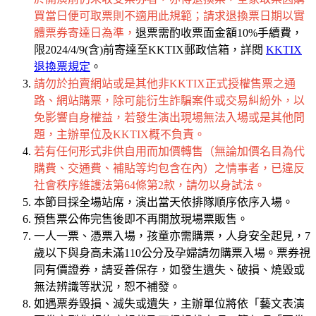
買當日便可取票則不適用此規範；請求退換票日期以實
體票券寄達日為準，
退票需酌收票面金額10%手續費，
限2024/4/9(含)前寄達至KKTIX郵政信箱，詳閱
KKTIX
退換票規定
。
請勿於拍賣網站或是其他非KKTIX正式授權售票之通
路、網站購票，除可能衍生詐騙案件或交易糾紛外，以
免影響自身權益，若發生演出現場無法入場或是其他問
題，主辦單位及KKTIX概不負責。
若有任何形式非供自用而加價轉售（無論加價名目為代
購費、交通費、補貼等均包含在內）之情事者，已違反
社會秩序維護法第64條第2款，請勿以身試法。
本節目採全場站席，演出當天依排隊順序依序入場。
預售票公佈完售後即不再開放現場票販售。
一人一票、憑票入場，孩童亦需購票，人身安全起見，7
歲以下與身高未滿110公分及孕婦請勿購票入場。票券視
同有價證券，請妥善保存，如發生遺失、破損、燒毀或
無法辨識等狀況，恕不補發。
如遇票券毀損、滅失或遺失，主辦單位將依「藝文表演