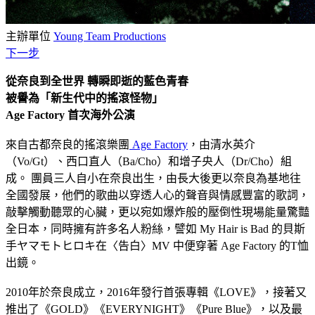
主辦單位
Young Team Productions
下一步
從奈良到全世界 轉瞬即逝的藍色青春
被譽為「新生代中的搖滾怪物」
Age Factory 首次海外公演
來自古都奈良的搖滾樂團
Age Factory
，由清水英介
（Vo/Gt）、西口直人（Ba/Cho）和增子央人（Dr/Cho）組
成。 團員三人自小在奈良出生，由長大後更以奈良為基地往
全國發展，他們的歌曲以穿透人心的聲音與情感豐富的歌詞，
敲擊觸動聽眾的心臟，更以宛如爆炸般的壓倒性現場能量驚豔
全日本，同時擁有許多名人粉絲，譬如 My Hair is Bad 的貝斯
手ヤマモトヒロキ在〈告白〉MV 中便穿著 Age Factory 的T恤
出鏡。
2010年於奈良成立，2016年發行首張專輯《LOVE》，接著又
推出了《GOLD》《EVERYNIGHT》《Pure Blue》，以及最