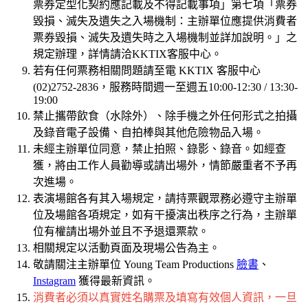
票券定型化契約應記載及不得記載事項」第七項「票券
毀損、滅失及遺失之入場機制：主辦單位應提供消費者
票券毀損、滅失及遺失時之入場機制並詳加說明。」之
規定辦理，詳情請洽KKTIX客服中心。
若有任何票務相關問題請至電 KKTIX 客服中心
(02)2752-2836，服務時間週一至週五10:00-12:30 / 13:30-
19:00
禁止攜帶飲食（水除外）、除手機之外任何形式之拍攝
及錄音電子設備、自拍棒與其他危險物品入場。
未經主辦單位同意，禁止拍照、錄影、錄音。如經查
獲，將由工作人員勸導或請出場外，情節嚴重者不予再
次進場。
表演場館各有其入場規定，請持票觀眾務必遵守主辦單
位及場館各項規定，如有干擾演出秩序之行為，主辦單
位有權請出場外並且不予退還票款。
相關規定以活動頁面及現場公告為主。
敬請關注主辦單位 Young Team Productions
臉書
、
Instagram
獲得最新資訊。
消費者必須以真實姓名購票及填寫有效個人資訊，一旦