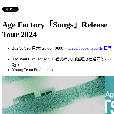
Age Factory「Songs」Release
Tour 2024
2024/04/20(周六) 20:00(+0800)
(
iCal/Outlook
,
Google 日曆
)
The Wall Live House / 116台北市文山區羅斯福路四段200
號B1
Young Team Productions