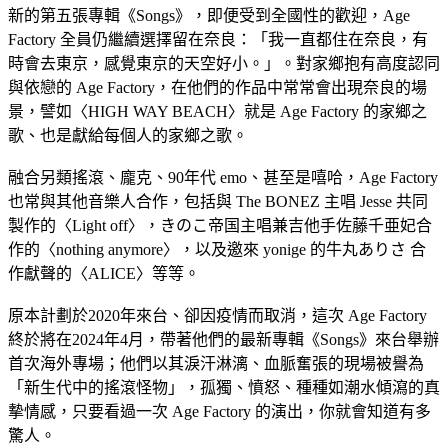
新的第五張專輯《Songs》，即便受到全國性的歡迎，Age
Factory 全員仍繼續選擇留在奈良：「我一直都住在奈良，有
時會去東京，感覺東京的天空好小。」。對家鄉抱有高度認同
與依戀的 Age Factory，在他們的作品中常常會出現奈良的場
景，譬如〈HIGH WAY BEACH〉就是 Age Factory 的家鄉之
歌、也是獻給每個人的家鄉之歌。
融合另類搖滾、龐克、90年代 emo、甚至是嘻哈，Age Factory
也常與其他音樂人合作，包括與 The BONEZ 主唱 Jesse 共同
製作的〈Light off〉，きのこ帝国主唱兼吉他手佐藤千亜妃合
作的〈nothing anymore〉，以及邀來 yonige 的牛丸ありさ 合
作獻聲的〈ALICE〉等等。
原本計劃於2020年來台、卻因疫情而取消，這次 Age Factory
終於將在2024年4月，帶著他們的最新專輯《Songs》來台舉辦
首次海外專場；他們以其淚汗淋漓、血脈奮張的現場被譽為
「新生代中的搖滾怪物」，孤獨、憤怒、種種如潮水傾瀉的真
摰情感，只要看過一次 Age Factory 的演出，你就會知道有多
驚人。