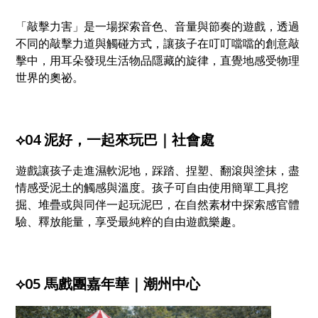
「敲擊力害」是一場探索音色、音量與節奏的遊戲，透過
不同的敲擊力道與觸碰方式，讓孩子在叮叮噹噹的創意敲
擊中，用耳朵發現生活物品隱藏的旋律，直覺地感受物理
世界的奧祕。
⟡04 泥好，一起來玩巴｜社會處
遊戲讓孩子走進濕軟泥地，踩踏、捏塑、翻滾與塗抹，盡
情感受泥土的觸感與溫度。孩子可自由使用簡單工具挖
掘、堆疊或與同伴一起玩泥巴，在自然素材中探索感官體
驗、釋放能量，享受最純粹的自由遊戲樂趣。
⟡05 馬戲團嘉年華｜潮州中心