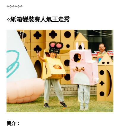
⟡⟡⟡⟡⟡⟡
⟡
紙箱變裝賽人氣王走秀
簡介：