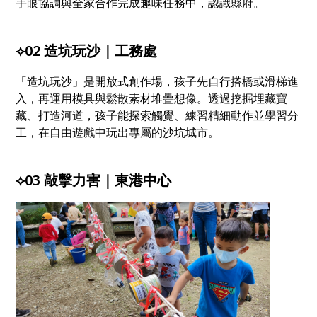
手眼協調與全家合作完成趣味任務中，認識縣府。
⟡02 造坑玩沙｜工務處
「造坑玩沙」是開放式創作場，孩子先自行搭橋或滑梯進
入，再運用模具與鬆散素材堆疊想像。透過挖掘埋藏寶
藏、打造河道，孩子能探索觸覺、練習精細動作並學習分
工，在自由遊戲中玩出專屬的沙坑城市。
⟡03 敲擊力害｜東港中心