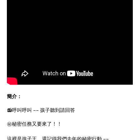
簡介：
📻呼叫呼叫 –– 孩子聽到請回答
㊙️秘密任務又要來了！！
⠀⠀⠀
這裡是孩子王，還記得我們去年的秘密行動 ––