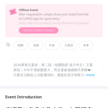
Offline Event
After registration, simply show your ticket from the
ACCUPASS App for quick entry.
Entry rules are primarily set by the event organizer.
How to Collect Tickets?
闖關
遊戲
市集
兒童節
屏東
2026屏東兒童節：第二屆《包圍縣府 孩子作主》又要
來啦！今年不僅範圍更大，而且還會連續兩天舉辦❤️，
只要在活動前上活動通預約，還能於當天領取100元面
...
more
額的禮券喔！🎁！ 今年我們延續「包圍縣府孩子作
主」的精神，落實兒童權利、將縣府轉化為孩子作主的
遊戲首都，現場除了有超大兒童氣球裝置、充滿紙箱的
表演舞台，各處室夥伴也以孩子為視角，把公共政策轉
Event Introduction
換為自由遊戲，讓孩子透過遊戲表達自己想法、參與城
市治理❤️