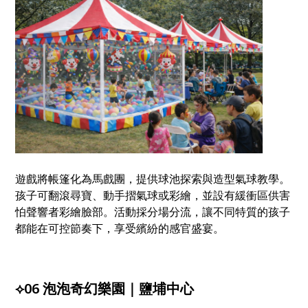
遊戲將帳篷化為馬戲團，提供球池探索與造型氣球教學。
孩子可翻滾尋寶、動手摺氣球或彩繪，並設有緩衝區供害
怕聲響者彩繪臉部。活動採分場分流，讓不同特質的孩子
都能在可控節奏下，享受繽紛的感官盛宴。
⟡06 泡泡奇幻樂園｜鹽埔中心