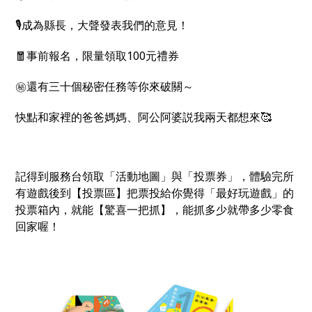
🎙成為縣長，大聲發表我們的意見！
🧧事前報名，限量領取100元禮券
㊙️還有三十個秘密任務等你來破關～
快點和家裡的爸爸媽媽、阿公阿婆説我兩天都想來🥰
記得到服務台領取「活動地圖」與「投票券」，體驗完所
有遊戲後到【投票區】把票投給你覺得「最好玩遊戲」的
投票箱內，就能【驚喜一把抓】，能抓多少就帶多少零食
回家喔！