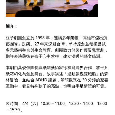
簡介：
豆子劇團創立於 1998 年，連續多年榮獲「高雄市傑出演
藝團隊」殊榮。27 年來深耕台灣，堅持原創並積極嘗試
多元藝術整合與生命教育。劇團致力於製作優質兒童劇，
期許表演藝術在孩子心中紮根，建立溫暖的藝文綠洲。
本劇由葉俊伸團長與紙箱藝術家徐祥庭跨界合作，將平凡
紙箱幻化為創意舞台。故事講述「過動瓢蟲雙胞胎」的森
林冒險，並結合 ADHD 議題，帶領觀眾在 30 分鐘的驚喜
互動中，看見特殊孩子的亮點，也明白手足情誼的可貴。
⏰時間：4/4（六）10:30～11:00、13:30～14:00、15:00
～15:30 。