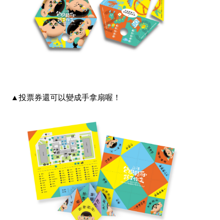
▲投票券還可以變成手拿扇喔！​