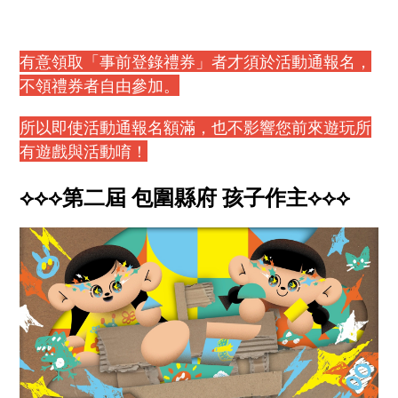
有意領取「事前登錄禮券」者才須於活動通報名，
不領禮券者自由參加。
所以即使活動通報名額滿，也不影響您前來遊玩所
有遊戲與活動唷！
⟡⟡⟡第二屆 包圍縣府 孩子作主⟡⟡⟡