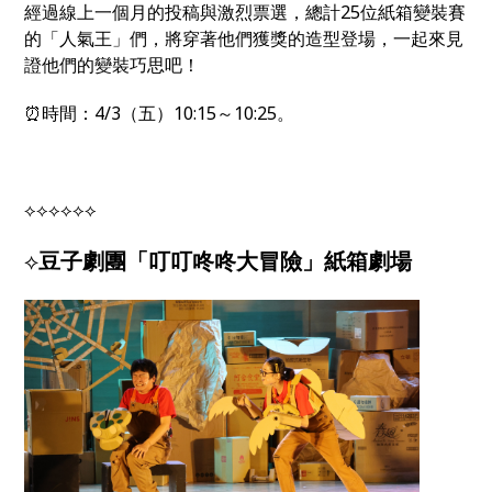
經過線上一個月的投稿與激烈票選，總計25位紙箱變裝賽
的「人氣王」們，將穿著他們獲獎的造型登場，一起來見
證他們的變裝巧思吧！
⏰時間：4/3（五）10:15～10:25。
⟡⟡⟡⟡⟡⟡
⟡
豆子劇團「叮叮咚咚大冒險」紙箱劇場