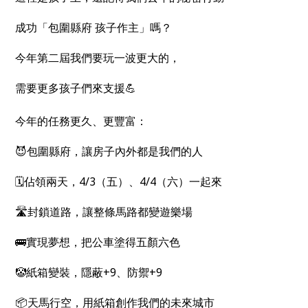
成功「包圍縣府 孩子作主」嗎？
今年第二屆我們要玩一波更大的，
需要更多孩子們來支援💪
⠀⠀⠀
今年的任務更久、更豐富：
😈包圍縣府，讓房子內外都是我們的人
🗓️佔領兩天，4/3（五）、4/4（六）一起來
🛣️封鎖道路，讓整條馬路都變遊樂場
🚌實現夢想，把公車塗得五顏六色
🤡紙箱變裝，隱蔽+9、防禦+9
📦天馬行空，用紙箱創作我們的未來城市