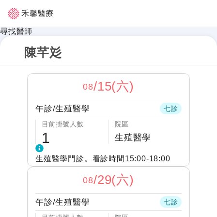
禾馨醫療
尋找醫師
陳芊彣
/
15(六)
08
午診
/
生殖醫學
七診
目前掛號人數
院區
1
生殖醫學
生殖醫學門診。看診時間15:00-18:00
/
29(六)
08
午診
/
生殖醫學
七診