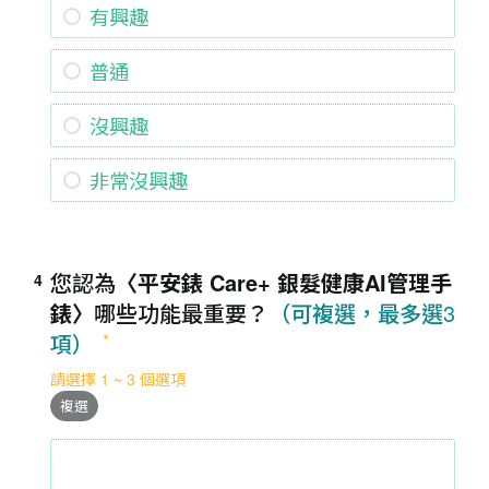
有興趣
普通
沒興趣
非常沒興趣
您認為
〈平安錶 Care+ 銀髮健康AI管理手
4
錶〉
哪些功能最重要？
（可複選，最多選3
項）
請選擇 1 ~ 3 個選項
複選