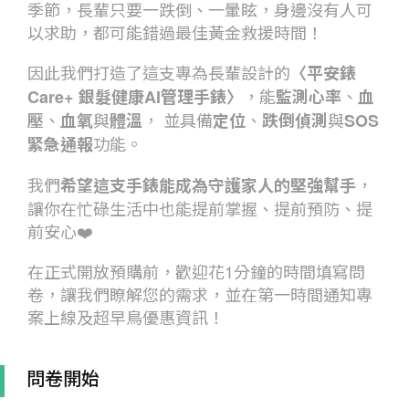
季節，長輩只要一跌倒、一暈眩，身邊沒有人可
以求助，都可能錯過最佳黃金救援時間！
因此我們打造了這支專為長輩設計的
〈平安錶
，能
、
Care+ 銀髮健康AI管理手錶〉
監測心率
血
、
與
， 並具備
、
與
壓
血氧
體溫
定位
跌倒偵測
SOS
功能。
緊急通報
我們
，
希望這支手錶能成為守護家人的堅強幫手
讓你在忙碌生活中也能提前掌握、提前預防、提
前安心❤️
在正式開放預購前，歡迎花1分鐘的時間填寫問
卷，讓我們瞭解您的需求，並在第一時間通知專
案上線及超早鳥優惠資訊！
問卷開始