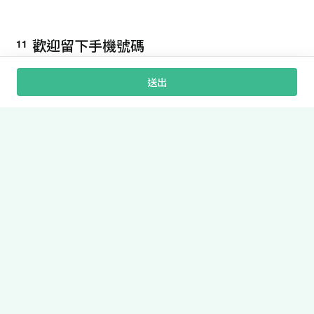
歡迎留下手機號碼
11
接收我們的最新優惠資訊！
送出
對
〈平安錶 Care+ 銀髮健康AI管理手錶〉
12
有任何建議想法嗎？歡迎留下你的寶貴意
見！