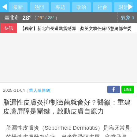
最新
熱門
專題
政治
社會
財經
28°
臺北市
氣象
(
29°
/
28°
)
快訊
【獨家】新北市長選戰震撼彈 蔡英文將任蘇巧慧總部主委
2025-11-04 |
華人健康網
脂漏性皮膚炎抑制黴菌就會好？醫籲：重建
皮膚屏障是關鍵，啟動皮膚自癒力
脂漏性皮膚炎（Seborrheic Dermatitis）是臨床常見