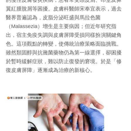
的慢性皮膚發炎疾病，患者常受頭皮屑、印堂及鼻
翼紅腫脫屑等困擾。皮膚科醫師宋奉宜表示，過去
醫界普遍認為，皮脂分泌旺盛與馬拉色菌
（Malassezia）增生是主要病因；但近年研究指
出，宿主免疫失調與皮膚屏障受損同樣扮演關鍵角
色。這項觀點的轉變，使傳統治療策略面臨挑戰。
雖然類固醇與抗黴菌藥物仍為第一線選擇，卻困擾
於暫時緩解症狀，難以防止復發的窘境。於是「修
復皮膚屏障」逐漸成為治療的新核心。