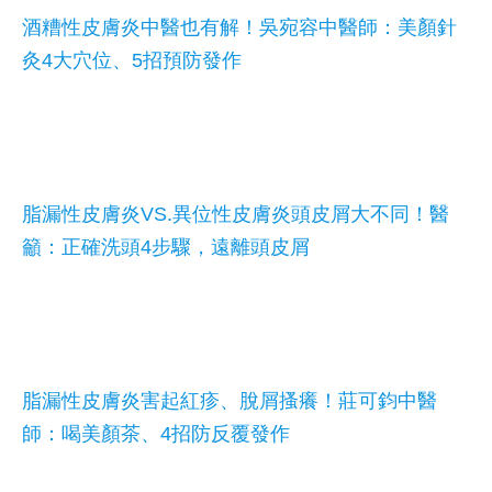
酒糟性皮膚炎中醫也有解！吳宛容中醫師：美顏針
灸4大穴位、5招預防發作
脂漏性皮膚炎VS.異位性皮膚炎頭皮屑大不同！醫
籲：正確洗頭4步驟，遠離頭皮屑
脂漏性皮膚炎害起紅疹、脫屑搔癢！莊可鈞中醫
師：喝美顏茶、4招防反覆發作