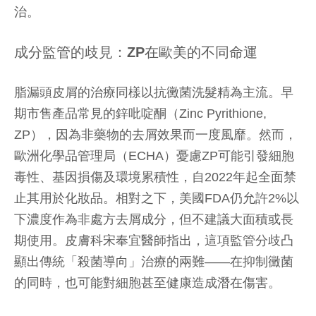
治。
成分監管的歧見：ZP在歐美的不同命運
脂漏頭皮屑的治療同樣以抗黴菌洗髮精為主流。早
期市售產品常見的鋅吡啶酮（Zinc Pyrithione,
ZP），因為非藥物的去屑效果而一度風靡。然而，
歐洲化學品管理局（ECHA）憂慮ZP可能引發細胞
毒性、基因損傷及環境累積性，自2022年起全面禁
止其用於化妝品。相對之下，美國FDA仍允許2%以
下濃度作為非處方去屑成分，但不建議大面積或長
期使用。皮膚科宋奉宜醫師指出，這項監管分歧凸
顯出傳統「殺菌導向」治療的兩難——在抑制黴菌
的同時，也可能對細胞甚至健康造成潛在傷害。