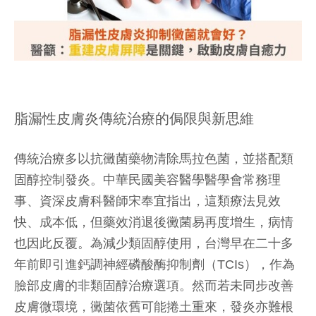
脂漏性皮膚炎傳統治療的侷限與新思維
傳統治療多以抗黴菌藥物清除馬拉色菌，並搭配類
固醇控制發炎。中華民國美容醫學醫學會常務理
事、資深皮膚科醫師宋奉宜指出，這類療法見效
快、成本低，但藥效消退後黴菌易再度增生，病情
也因此反覆。為減少類固醇使用，台灣早在二十多
年前即引進鈣調神經磷酸酶抑制劑（TCIs），作為
臉部皮膚的非類固醇治療選項。然而若未同步改善
皮膚微環境，黴菌依舊可能捲土重來，發炎亦難根