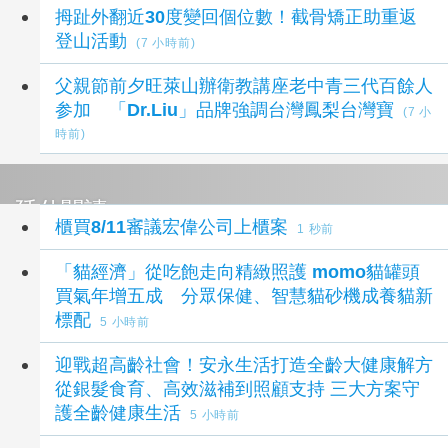
拇趾外翻近30度變回個位數！截骨矯正助重返
登山活動
(7 小時前)
父親節前夕旺萊山辦衛教講座老中青三代百餘人
参加 「Dr.Liu」品牌強調台灣鳳梨台灣寶
(7 小
時前)
延伸閱讀
櫃買8/11審議宏偉公司上櫃案
1 秒前
「貓經濟」從吃飽走向精緻照護 momo貓罐頭
買氣年增五成 分眾保健、智慧貓砂機成養貓新
標配
5 小時前
迎戰超高齡社會！安永生活打造全齡大健康解方
從銀髮食育、高效滋補到照顧支持 三大方案守
護全齡健康生活
5 小時前